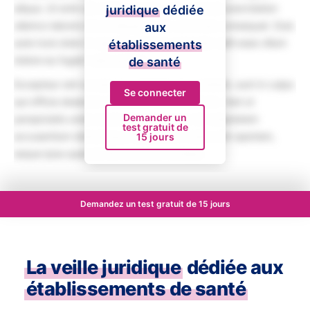
aliqua. Ut enim ad minim veniam, quis nostrud exercitation
juridique
dédiée
ullamco laboris nisi ut aliquip ex ea commodo consequat. Duis
aux
aute irure dolor in reprehenderit in voluptate velit esse cillum
établissements
dolore eu fugiat nulla pariatur.
de santé
Excepteur sint occaecat cupidatat non proident, sunt in culpa
Se connecter
qui officia deserunt mollit anim id est laborum. Sed ut
Demander un
perspiciatis unde omnis iste natus error sit voluptatem
test gratuit de
accusantium doloremque laudantium, totam rem aperiam,
15 jours
eaque ipsa quae ab illo inventore veritatis.
Demandez un test gratuit de 15 jours
La veille juridique
dédiée aux
établissements de santé