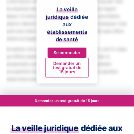
Lorem ipsum dolor sit amet, consectetur adipiscing elit. Sed
do eiusmod tempor incididunt ut labore et dolore magna
La veille
aliqua. Ut enim ad minim veniam, quis nostrud exercitation
juridique
dédiée
ullamco laboris nisi ut aliquip ex ea commodo consequat. Duis
aux
aute irure dolor in reprehenderit in voluptate velit esse cillum
établissements
dolore eu fugiat nulla pariatur.
de santé
Excepteur sint occaecat cupidatat non proident, sunt in culpa
Se connecter
qui officia deserunt mollit anim id est laborum. Sed ut
Demander un
perspiciatis unde omnis iste natus error sit voluptatem
test gratuit de
accusantium doloremque laudantium, totam rem aperiam,
15 jours
eaque ipsa quae ab illo inventore veritatis.
Demandez un test gratuit de 15 jours
La veille juridique
dédiée aux