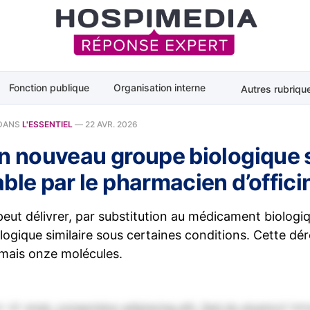
Fonction publique
Organisation interne
Autres rubriqu
DANS
L'ESSENTIEL
—
22 AVR. 2026
un nouveau groupe biologique s
ble par le pharmacien d’offici
eut délivrer, par substitution au médicament biologiq
ogique similaire sous certaines conditions. Cette dé
mais onze molécules.
 sit amet, consectetur adipiscing elit. Sed do eiusmod tem