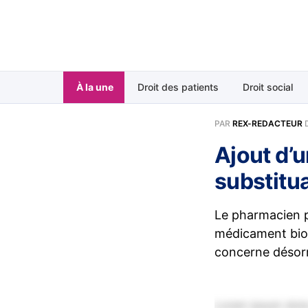
À la une
Droit des patients
Droit social
PAR
REX-REDACTEUR
Ajout d’
substitua
Le pharmacien p
médicament biol
concerne désor
Lorem ipsum dolor