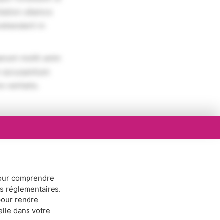
tation ullamco
rehenderit in
erunt mollit anim
em accusantium
 veritatis.
ur comprendre
ns réglementaires.
our rendre
elle dans votre