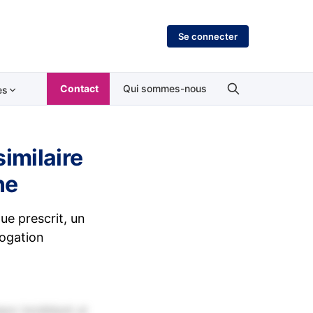
Se connecter
Contact
Qui sommes-nous
es
imilaire
ne
ue prescrit, un
rogation
por incididunt ut