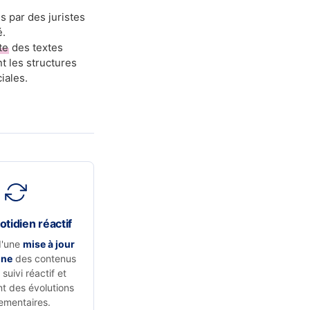
s par des juristes
é.
te
des textes
t les structures
iales.
otidien réactif
d'une
mise à jour
nne
des contenus
suivi réactif et
t des évolutions
ementaires.