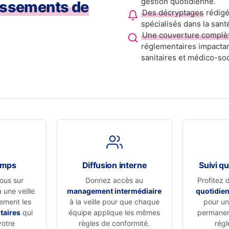
gestion quotidienne.
issements de
Des décryptages
rédigé
spécialisés dans la sant
Une couverture complè
réglementaires impactan
sanitaires et médico-soc
emps
Diffusion interne
Suivi qu
ous sur
Donnez accès au
Profitez 
à une veille
management intermédiaire
quotidie
vement les
à la veille pour que chaque
pour un 
taires
qui
équipe applique les mêmes
permanen
votre
règles de conformité.
régl