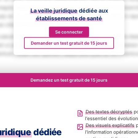
magna aliqua. Ut enim ad minim veniam, quis nostrud exerci
La veille juridique
dédiée aux
iquip ex ea commodo consequat. Duis aute irure dolor in rep
établissements de santé
se cillum dolore eu fugiat nulla pariatur.
Se connecter
aecat cupidatat non proident, sunt in culpa qui officia des
Demander un test gratuit de 15 jours
ed ut perspiciatis unde omnis iste natus error sit voluptat
tium, totam rem aperiam, eaque ipsa quae ab illo inventore
Demandez un test gratuit de 15 jours
Des textes décryptés
po
l'essentiel des évolutio
Des visuels explicatifs
p
juridique
dédiée
l'information opérationn