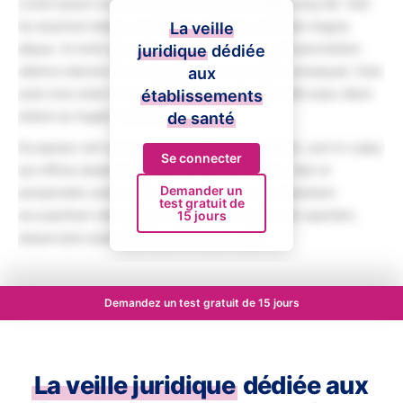
Lorem ipsum dolor sit amet, consectetur adipiscing elit. Sed
do eiusmod tempor incididunt ut labore et dolore magna
La veille
aliqua. Ut enim ad minim veniam, quis nostrud exercitation
juridique
dédiée
ullamco laboris nisi ut aliquip ex ea commodo consequat. Duis
aux
aute irure dolor in reprehenderit in voluptate velit esse cillum
établissements
dolore eu fugiat nulla pariatur.
de santé
Excepteur sint occaecat cupidatat non proident, sunt in culpa
Se connecter
qui officia deserunt mollit anim id est laborum. Sed ut
Demander un
perspiciatis unde omnis iste natus error sit voluptatem
test gratuit de
accusantium doloremque laudantium, totam rem aperiam,
15 jours
eaque ipsa quae ab illo inventore veritatis.
Demandez un test gratuit de 15 jours
La veille juridique
dédiée aux