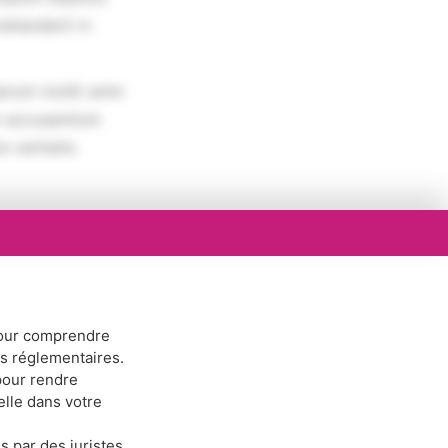
rehenderit in
erunt mollit anim
em accusantium
 veritatis.
ur comprendre
ns réglementaires.
our rendre
elle dans votre
s par des juristes