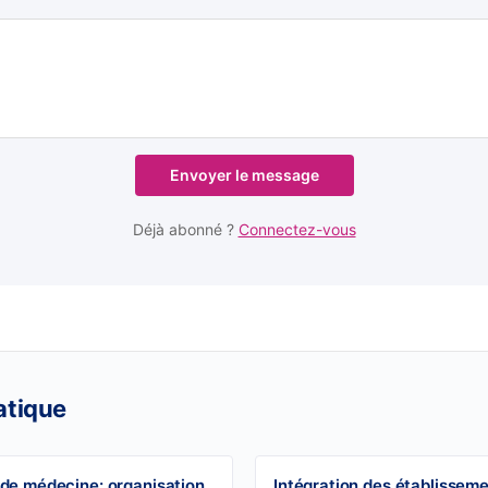
Envoyer le message
Déjà abonné ?
Connectez-vous
atique
 de médecine: organisation
Intégration des établissem