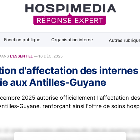
Fonction publique
Organisation interne
Autres rubriqu
DANS
L'ESSENTIEL
—
16 DÉC. 2025
ion d'affectation des internes
e aux Antilles-Guyane
écembre 2025 autorise officiellement l'affectation des
tilles-Guyane, renforçant ainsi l'offre de soins hospit
 sit amet, consectetur adipiscing elit. Sed do eiusmod tem
magna aliqua. Ut enim ad minim veniam, quis nostrud exerci