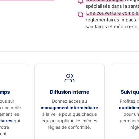
spécialisés dans la sant
Une couverture complè
réglementaires impactan
sanitaires et médico-soc
emps
Diffusion interne
Suivi qu
ous sur
Donnez accès au
Profitez 
à une veille
management intermédiaire
quotidie
vement les
à la veille pour que chaque
pour un 
taires
qui
équipe applique les mêmes
permanen
votre
règles de conformité.
régl
ent.