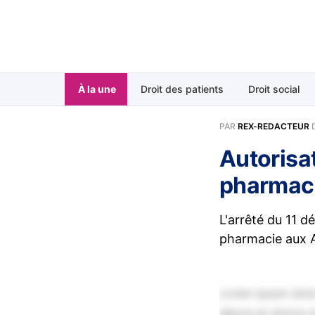
À la une
Droit des patients
Droit social
PAR
REX-REDACTEUR
Autorisat
pharmaci
L'arrêté du 11 d
pharmacie aux An
Lorem ipsum dolor
labore et dolore 