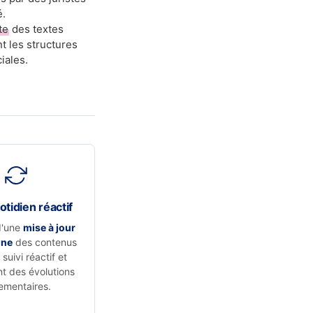
é.
te
des textes
t les structures
iales.
otidien réactif
d'une
mise à jour
nne
des contenus
suivi réactif et
t des évolutions
ementaires.