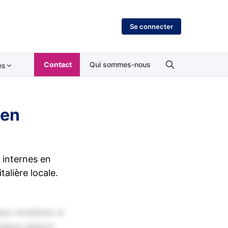
Se connecter
Contact
Qui sommes-nous
es
 en
 internes en
alière locale.
por incididunt ut
tation ullamco