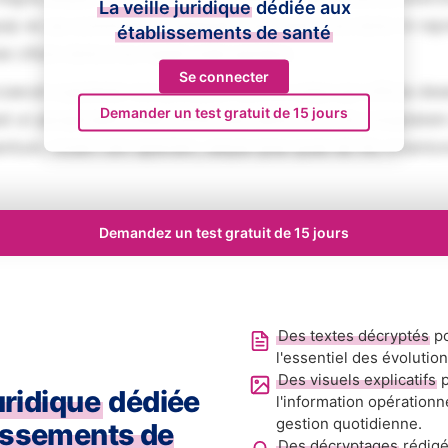
La veille juridique
dédiée aux
iquip ex ea commodo consequat. Duis aute irure dolor in rep
établissements de santé
se cillum dolore eu fugiat nulla pariatur.
Se connecter
aecat cupidatat non proident, sunt in culpa qui officia des
Demander un test gratuit de 15 jours
ed ut perspiciatis unde omnis iste natus error sit voluptat
tium, totam rem aperiam, eaque ipsa quae ab illo inventore
Demandez un test gratuit de 15 jours
Des textes décryptés
po
l'essentiel des évolutio
Des visuels explicatifs
p
juridique
dédiée
l'information opérationn
gestion quotidienne.
issements de
Des décryptages
rédigé