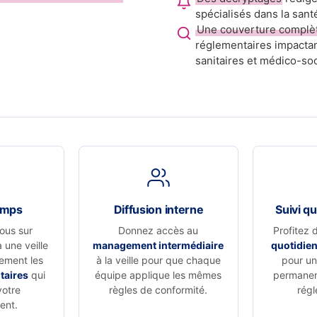
spécialisés dans la sant
Une couverture complè
réglementaires impactan
sanitaires et médico-soc
emps
Diffusion interne
Suivi qu
ous sur
Donnez accès au
Profitez 
à une veille
management intermédiaire
quotidie
vement les
à la veille pour que chaque
pour un 
taires
qui
équipe applique les mêmes
permanen
votre
règles de conformité.
régl
ent.