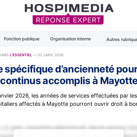
Fonction publique
Organisation interne
Autres rubriqu
DANS
L'ESSENTIEL
—
02 JANV. 2026
 spécifique d’ancienneté pour
 continus accomplis à Mayott
janvier 2026, les années de services effectuées par le
pitaliers affectés à Mayotte pourront ouvrir droit à bon
 sit amet, consectetur adipiscing elit. Sed do eiusmod tem
magna aliqua. Ut enim ad minim veniam, quis nostrud exerci