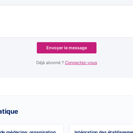
Envoyer le message
Déjà abonné ?
Connectez-vous
atique
 de médecine: organisation
Intégration des établissem