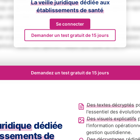
La veille juridique
dédiée aux
iquip ex ea commodo consequat. Duis aute irure dolor in rep
établissements de santé
se cillum dolore eu fugiat nulla pariatur.
Se connecter
aecat cupidatat non proident, sunt in culpa qui officia des
Demander un test gratuit de 15 jours
ed ut perspiciatis unde omnis iste natus error sit voluptat
tium, totam rem aperiam, eaque ipsa quae ab illo inventore
Demandez un test gratuit de 15 jours
Des textes décryptés
po
l'essentiel des évolutio
Des visuels explicatifs
p
juridique
dédiée
l'information opérationn
gestion quotidienne.
issements de
Des décryptages
rédigé