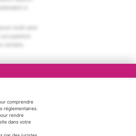
rehenderit in
erunt mollit anim
em accusantium
 veritatis.
ur comprendre
ns réglementaires.
our rendre
elle dans votre
s par des juristes