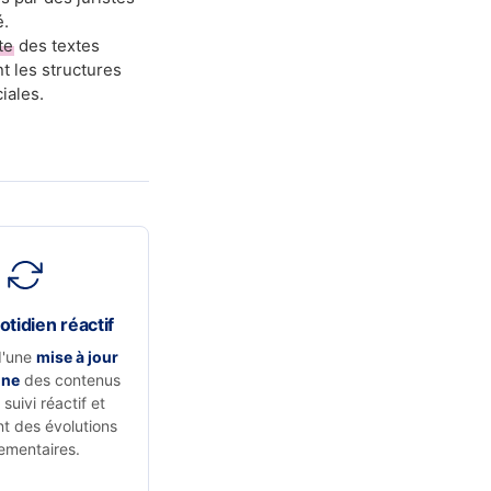
é.
te
des textes
t les structures
iales.
otidien réactif
d'une
mise à jour
nne
des contenus
suivi réactif et
t des évolutions
ementaires.