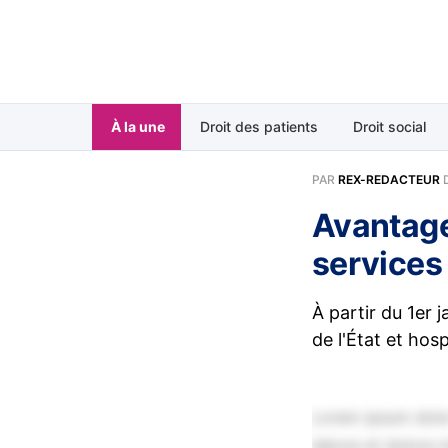
À la une
Droit des patients
Droit social
PAR
REX-REDACTEUR
Avantage
services
À partir du 1er 
de l'État et hos
Lorem ipsum dolor
labore et dolore 