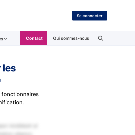
Se connecter
Contact
Qui sommes-nous
es
 les
e
s fonctionnaires
ification.
por incididunt ut
tation ullamco