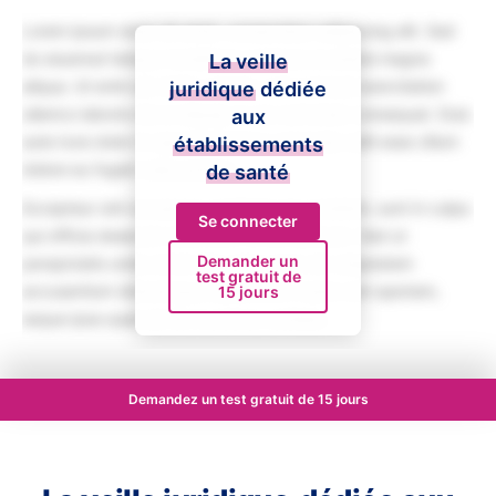
Lorem ipsum dolor sit amet, consectetur adipiscing elit. Sed
do eiusmod tempor incididunt ut labore et dolore magna
La veille
aliqua. Ut enim ad minim veniam, quis nostrud exercitation
juridique
dédiée
ullamco laboris nisi ut aliquip ex ea commodo consequat. Duis
aux
aute irure dolor in reprehenderit in voluptate velit esse cillum
établissements
dolore eu fugiat nulla pariatur.
de santé
Excepteur sint occaecat cupidatat non proident, sunt in culpa
Se connecter
qui officia deserunt mollit anim id est laborum. Sed ut
Demander un
perspiciatis unde omnis iste natus error sit voluptatem
test gratuit de
accusantium doloremque laudantium, totam rem aperiam,
15 jours
eaque ipsa quae ab illo inventore veritatis.
Demandez un test gratuit de 15 jours