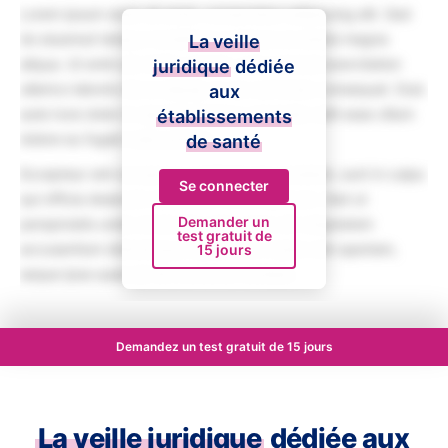
Lorem ipsum dolor sit amet, consectetur adipiscing elit. Sed
do eiusmod tempor incididunt ut labore et dolore magna
La veille
aliqua. Ut enim ad minim veniam, quis nostrud exercitation
juridique
dédiée
ullamco laboris nisi ut aliquip ex ea commodo consequat. Duis
aux
aute irure dolor in reprehenderit in voluptate velit esse cillum
établissements
dolore eu fugiat nulla pariatur.
de santé
Excepteur sint occaecat cupidatat non proident, sunt in culpa
Se connecter
qui officia deserunt mollit anim id est laborum. Sed ut
Demander un
perspiciatis unde omnis iste natus error sit voluptatem
test gratuit de
accusantium doloremque laudantium, totam rem aperiam,
15 jours
eaque ipsa quae ab illo inventore veritatis.
Demandez un test gratuit de 15 jours
La veille juridique
dédiée aux