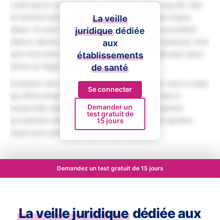
Lorem ipsum dolor sit amet, consectetur adipiscing elit. Sed
do eiusmod tempor incididunt ut labore et dolore magna
La veille
aliqua. Ut enim ad minim veniam, quis nostrud exercitation
juridique
dédiée
ullamco laboris nisi ut aliquip ex ea commodo consequat. Duis
aux
aute irure dolor in reprehenderit in voluptate velit esse cillum
établissements
dolore eu fugiat nulla pariatur.
de santé
Excepteur sint occaecat cupidatat non proident, sunt in culpa
Se connecter
qui officia deserunt mollit anim id est laborum. Sed ut
Demander un
perspiciatis unde omnis iste natus error sit voluptatem
test gratuit de
accusantium doloremque laudantium, totam rem aperiam,
15 jours
eaque ipsa quae ab illo inventore veritatis.
Demandez un test gratuit de 15 jours
La veille juridique
dédiée aux