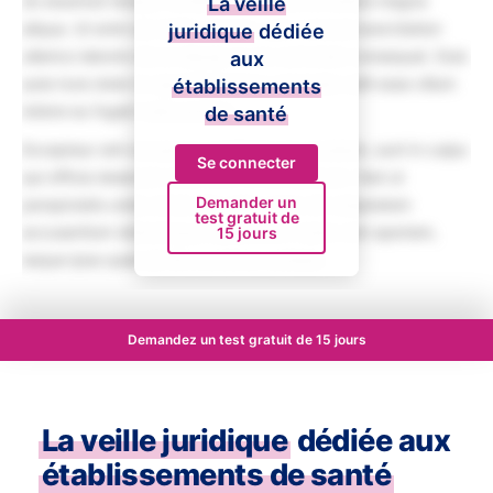
do eiusmod tempor incididunt ut labore et dolore magna
La veille
aliqua. Ut enim ad minim veniam, quis nostrud exercitation
juridique
dédiée
ullamco laboris nisi ut aliquip ex ea commodo consequat. Duis
aux
aute irure dolor in reprehenderit in voluptate velit esse cillum
établissements
dolore eu fugiat nulla pariatur.
de santé
Excepteur sint occaecat cupidatat non proident, sunt in culpa
Se connecter
qui officia deserunt mollit anim id est laborum. Sed ut
Demander un
perspiciatis unde omnis iste natus error sit voluptatem
test gratuit de
accusantium doloremque laudantium, totam rem aperiam,
15 jours
eaque ipsa quae ab illo inventore veritatis.
Demandez un test gratuit de 15 jours
La veille juridique
dédiée aux
établissements de santé