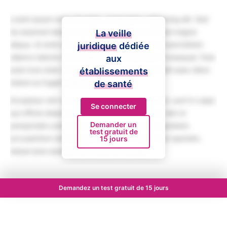
Lorem ipsum dolor sit amet, consectetur adipiscing elit. Sed
do eiusmod tempor incididunt ut labore et dolore magna
La veille
aliqua. Ut enim ad minim veniam, quis nostrud exercitation
juridique
dédiée
ullamco laboris nisi ut aliquip ex ea commodo consequat. Duis
aux
aute irure dolor in reprehenderit in voluptate velit esse cillum
établissements
dolore eu fugiat nulla pariatur.
de santé
Excepteur sint occaecat cupidatat non proident, sunt in culpa
Se connecter
qui officia deserunt mollit anim id est laborum. Sed ut
Demander un
perspiciatis unde omnis iste natus error sit voluptatem
test gratuit de
accusantium doloremque laudantium, totam rem aperiam,
15 jours
eaque ipsa quae ab illo inventore veritatis.
Demandez un test gratuit de 15 jours