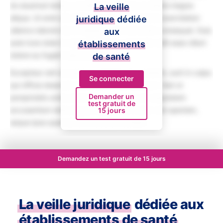
do eiusmod tempor incididunt ut labore et dolore magna
La veille
aliqua. Ut enim ad minim veniam, quis nostrud exercitation
juridique
dédiée
ullamco laboris nisi ut aliquip ex ea commodo consequat. Duis
aux
aute irure dolor in reprehenderit in voluptate velit esse cillum
établissements
dolore eu fugiat nulla pariatur.
de santé
Excepteur sint occaecat cupidatat non proident, sunt in culpa
Se connecter
qui officia deserunt mollit anim id est laborum. Sed ut
Demander un
perspiciatis unde omnis iste natus error sit voluptatem
test gratuit de
accusantium doloremque laudantium, totam rem aperiam,
15 jours
eaque ipsa quae ab illo inventore veritatis.
Demandez un test gratuit de 15 jours
La veille juridique
dédiée aux
établissements de santé