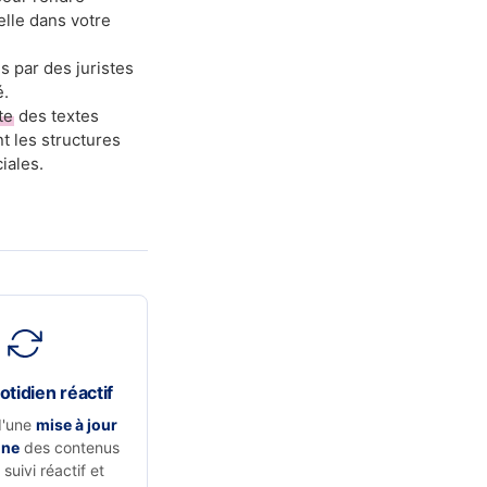
elle dans votre
s par des juristes
é.
te
des textes
t les structures
iales.
otidien réactif
d'une
mise à jour
nne
des contenus
suivi réactif et