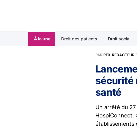
À la une
Droit des patients
Droit social
PAR
REX-REDACTEUR
Lancemen
sécurité
santé
Un arrêté du 27
HospiConnect. Ce
établissements 