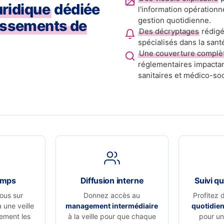
juridique
dédiée
l'information opérationn
gestion quotidienne.
issements de
Des décryptages
rédigé
spécialisés dans la sant
Une couverture complè
réglementaires impactan
sanitaires et médico-soc
emps
Diffusion interne
Suivi qu
ous sur
Donnez accès au
Profitez 
à une veille
management intermédiaire
quotidie
vement les
à la veille pour que chaque
pour un 