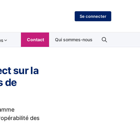
Se connecter
Contact
Qui sommes-nous
es
t sur la
s de
gramme
ropérabilité des