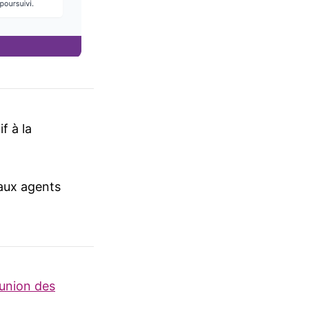
f à la
 aux agents
union des