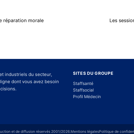
ne réparation morale
Les sessio
SITES DU GROUPE
et industriels du secteur,
 ligne dont vous avez besoin
Staffsanté
cisions.
Staffsocial
Profil Médecin
duction et de diffusion réservés 2001/2026.
Mentions légales
Politique de confident