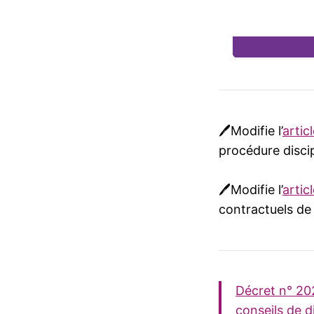
🖊️Modifie l’
artic
procédure discip
🖊️Modifie l’
artic
contractuels de 
Décret n° 20
conseils de di