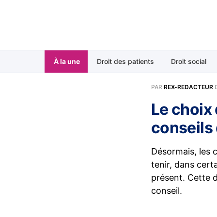
À la une
Droit des patients
Droit social
PAR
REX-REDACTEUR
Le choix 
conseils 
Désormais, les c
tenir, dans cert
présent. Cette d
conseil.