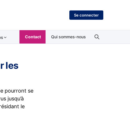
Se connecter
Contact
Qui sommes-nous
es
r les
ale pourront se
us jusqu’à
résidant le