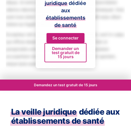
aliqua. Ut enim ad minim veniam, quis nostrud exercitation
juridique
dédiée
ullamco laboris nisi ut aliquip ex ea commodo consequat. Duis
aux
aute irure dolor in reprehenderit in voluptate velit esse cillum
établissements
dolore eu fugiat nulla pariatur.
de santé
Excepteur sint occaecat cupidatat non proident, sunt in culpa
Se connecter
qui officia deserunt mollit anim id est laborum. Sed ut
Demander un
perspiciatis unde omnis iste natus error sit voluptatem
test gratuit de
accusantium doloremque laudantium, totam rem aperiam,
15 jours
eaque ipsa quae ab illo inventore veritatis.
Demandez un test gratuit de 15 jours
La veille juridique
dédiée aux
établissements de santé