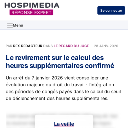
Se connecter
Menu
PAR
REX-REDACTEUR
DANS
LE REGARD DU JUGE
—
28 JANV. 2026
Le revirement sur le calcul des
heures supplémentaires confirmé
Un arrêt du 7 janvier 2026 vient consolider une
évolution majeure du droit du travail : l’intégration
des périodes de congés payés dans le calcul du seuil
de déclenchement des heures supplémentaires.
Lorem ipsum dolor sit amet, consectetur adipiscing elit. Sed
do eiusmod tempor incididunt ut labore et dolore magna
La veille