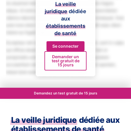
do eiusmod tempor incididunt ut labore et dolore magna
La veille
aliqua. Ut enim ad minim veniam, quis nostrud exercitation
juridique
dédiée
ullamco laboris nisi ut aliquip ex ea commodo consequat. Duis
aux
aute irure dolor in reprehenderit in voluptate velit esse cillum
établissements
dolore eu fugiat nulla pariatur.
de santé
Excepteur sint occaecat cupidatat non proident, sunt in culpa
Se connecter
qui officia deserunt mollit anim id est laborum. Sed ut
Demander un
perspiciatis unde omnis iste natus error sit voluptatem
test gratuit de
accusantium doloremque laudantium, totam rem aperiam,
15 jours
eaque ipsa quae ab illo inventore veritatis.
Demandez un test gratuit de 15 jours
La veille juridique
dédiée aux
établissements de santé