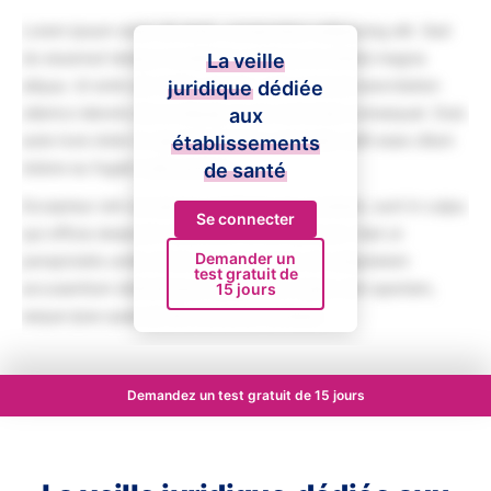
Lorem ipsum dolor sit amet, consectetur adipiscing elit. Sed
do eiusmod tempor incididunt ut labore et dolore magna
La veille
aliqua. Ut enim ad minim veniam, quis nostrud exercitation
juridique
dédiée
ullamco laboris nisi ut aliquip ex ea commodo consequat. Duis
aux
aute irure dolor in reprehenderit in voluptate velit esse cillum
établissements
dolore eu fugiat nulla pariatur.
de santé
Excepteur sint occaecat cupidatat non proident, sunt in culpa
Se connecter
qui officia deserunt mollit anim id est laborum. Sed ut
Demander un
perspiciatis unde omnis iste natus error sit voluptatem
test gratuit de
accusantium doloremque laudantium, totam rem aperiam,
15 jours
eaque ipsa quae ab illo inventore veritatis.
Demandez un test gratuit de 15 jours