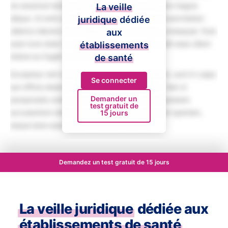
do eiusmod tempor incididunt ut labore et dolore magna
La veille
aliqua. Ut enim ad minim veniam, quis nostrud exercitation
juridique
dédiée
ullamco laboris nisi ut aliquip ex ea commodo consequat. Duis
aux
aute irure dolor in reprehenderit in voluptate velit esse cillum
établissements
dolore eu fugiat nulla pariatur.
de santé
Excepteur sint occaecat cupidatat non proident, sunt in culpa
Se connecter
qui officia deserunt mollit anim id est laborum. Sed ut
Demander un
perspiciatis unde omnis iste natus error sit voluptatem
test gratuit de
accusantium doloremque laudantium, totam rem aperiam,
15 jours
eaque ipsa quae ab illo inventore veritatis.
Demandez un test gratuit de 15 jours
La veille juridique
dédiée aux
établissements de santé