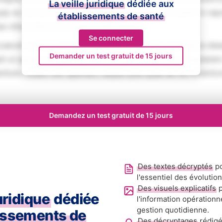
La veille juridique
dédiée aux
iquip ex ea commodo consequat. Duis aute irure dolor in rep
établissements de santé
se cillum dolore eu fugiat nulla pariatur.
Se connecter
aecat cupidatat non proident, sunt in culpa qui officia des
Demander un test gratuit de 15 jours
ed ut perspiciatis unde omnis iste natus error sit voluptat
tium, totam rem aperiam, eaque ipsa quae ab illo inventore
Demandez un test gratuit de 15 jours
Des textes décryptés
po
l'essentiel des évolutio
Des visuels explicatifs
p
juridique
dédiée
l'information opérationn
gestion quotidienne.
issements de
Des décryptages
rédigé