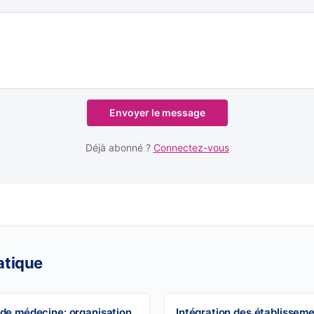
Envoyer le message
Déjà abonné ?
Connectez-vous
atique
 de médecine: organisation
Intégration des établissem