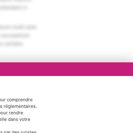
rehenderit in
erunt mollit anim
em accusantium
 veritatis.
ur comprendre
ns réglementaires.
our rendre
elle dans votre
s par des juristes