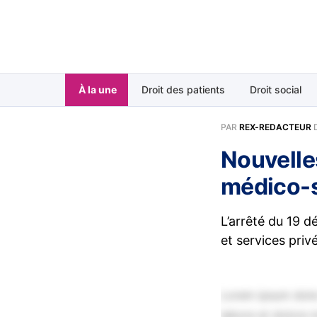
À la une
Droit des patients
Droit social
PAR
REX-REDACTEUR
Nouvelle
médico-s
L’arrêté du 19 
et services pri
Lorem ipsum dolor
labore et dolore 