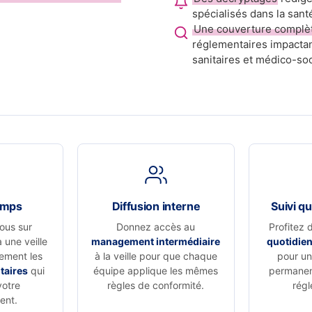
spécialisés dans la sant
Une couverture complè
réglementaires impactan
sanitaires et médico-soc
emps
Diffusion interne
Suivi qu
ous sur
Donnez accès au
Profitez 
à une veille
management intermédiaire
quotidie
vement les
à la veille pour que chaque
pour un 
taires
qui
équipe applique les mêmes
permanen
votre
règles de conformité.
régl
ent.