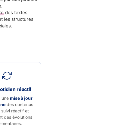
é.
te
des textes
t les structures
iales.
otidien réactif
d'une
mise à jour
nne
des contenus
suivi réactif et
t des évolutions
ementaires.