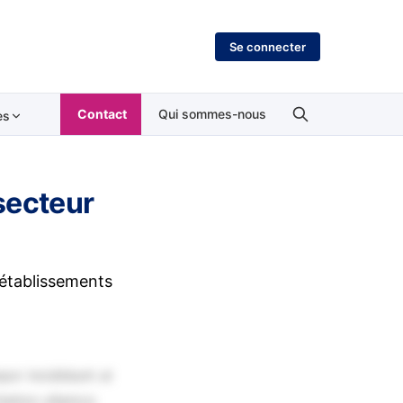
Se connecter
Contact
Qui sommes-nous
es
secteur
 établissements
por incididunt ut
tation ullamco