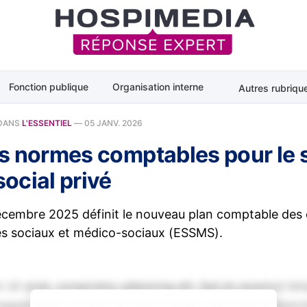
Fonction publique
Organisation interne
Autres rubriqu
DANS
L'ESSENTIEL
—
05 JANV. 2026
s normes comptables pour le 
ocial privé
décembre 2025 définit le nouveau plan comptable des
vés sociaux et médico-sociaux (ESSMS).
 sit amet, consectetur adipiscing elit. Sed do eiusmod tem
magna aliqua. Ut enim ad minim veniam, quis nostrud exerci