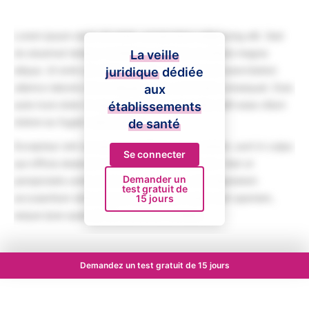
Lorem ipsum dolor sit amet, consectetur adipiscing elit. Sed
do eiusmod tempor incididunt ut labore et dolore magna
La veille
aliqua. Ut enim ad minim veniam, quis nostrud exercitation
juridique
dédiée
ullamco laboris nisi ut aliquip ex ea commodo consequat. Duis
aux
aute irure dolor in reprehenderit in voluptate velit esse cillum
établissements
dolore eu fugiat nulla pariatur.
de santé
Excepteur sint occaecat cupidatat non proident, sunt in culpa
Se connecter
qui officia deserunt mollit anim id est laborum. Sed ut
Demander un
perspiciatis unde omnis iste natus error sit voluptatem
test gratuit de
accusantium doloremque laudantium, totam rem aperiam,
15 jours
eaque ipsa quae ab illo inventore veritatis.
Demandez un test gratuit de 15 jours