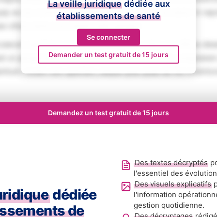
La veille juridique
dédiée aux
iquip ex ea commodo consequat. Duis aute irure dolor in rep
établissements de santé
se cillum dolore eu fugiat nulla pariatur.
Se connecter
aecat cupidatat non proident, sunt in culpa qui officia des
Demander un test gratuit de 15 jours
ed ut perspiciatis unde omnis iste natus error sit voluptat
tium, totam rem aperiam, eaque ipsa quae ab illo inventore
Demandez un test gratuit de 15 jours
Des textes décryptés
po
l'essentiel des évolutio
Des visuels explicatifs
p
juridique
dédiée
l'information opérationn
gestion quotidienne.
issements de
Des décryptages
rédigé