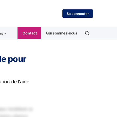
Se connecter
Contact
Qui sommes-nous
es
le pour
tion de l'aide
por incididunt ut
tation ullamco