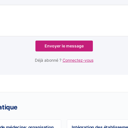
Envoyer le message
Déjà abonné ?
Connectez-vous
atique
 de médecine: organisation
Intégration des établissem