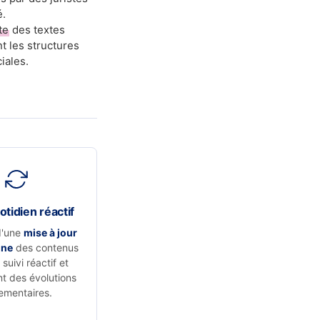
é.
te
des textes
t les structures
iales.
otidien réactif
d'une
mise à jour
nne
des contenus
suivi réactif et
t des évolutions
ementaires.