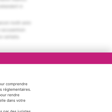
rehenderit in
erunt mollit anim
em accusantium
 veritatis.
ur comprendre
ns réglementaires.
our rendre
elle dans votre
s par des juristes