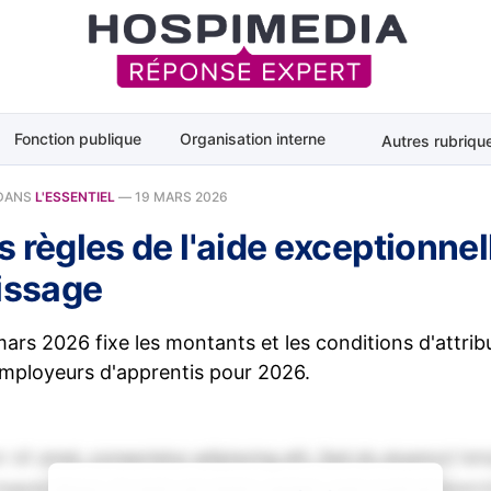
Fonction publique
Organisation interne
Autres rubriqu
DANS
L'ESSENTIEL
—
19 MARS 2026
 règles de l'aide exceptionnel
tissage
ars 2026 fixe les montants et les conditions d'attribu
employeurs d'apprentis pour 2026.
 sit amet, consectetur adipiscing elit. Sed do eiusmod tem
magna aliqua. Ut enim ad minim veniam, quis nostrud exerci