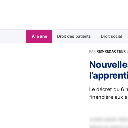
À la une
Droit des patients
Droit social
PAR
REX-REDACTEUR
Nouvelles
l’appren
Le décret du 6 m
financière aux 
Lorem ipsum dolor
labore et dolore 