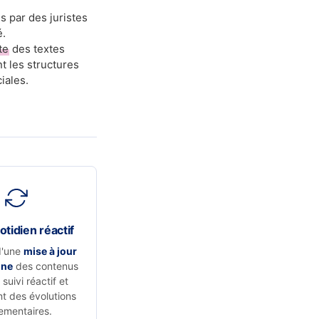
s par des juristes
é.
te
des textes
t les structures
iales.
otidien réactif
d'une
mise à jour
nne
des contenus
suivi réactif et
t des évolutions
ementaires.