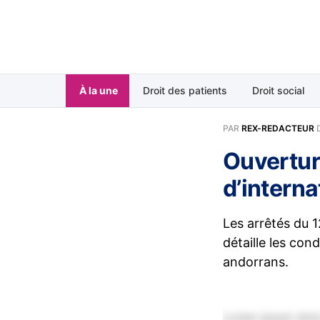
À la une
Droit des patients
Droit social
PAR
REX-REDACTEUR
Ouvertur
d’intern
Les arrêtés du 1
détaille les con
andorrans.
Lorem ipsum dolor