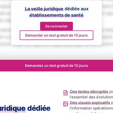
magna aliqua. Ut enim ad minim veniam, quis nostrud exerci
La veille juridique
dédiée aux
iquip ex ea commodo consequat. Duis aute irure dolor in rep
établissements de santé
se cillum dolore eu fugiat nulla pariatur.
Se connecter
aecat cupidatat non proident, sunt in culpa qui officia des
Demander un test gratuit de 15 jours
ed ut perspiciatis unde omnis iste natus error sit voluptat
tium, totam rem aperiam, eaque ipsa quae ab illo inventore
Demandez un test gratuit de 15 jours
Des textes décryptés
po
l'essentiel des évolutio
Des visuels explicatifs
p
juridique
dédiée
l'information opérationn