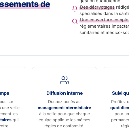
gestion quotidienne.
issements de
Des décryptages
rédigé
spécialisés dans la sant
Une couverture complè
réglementaires impactan
sanitaires et médico-soc
emps
Diffusion interne
Suivi qu
ous sur
Donnez accès au
Profitez 
à une veille
management intermédiaire
quotidie
vement les
à la veille pour que chaque
pour un 
taires
qui
équipe applique les mêmes
permanen
votre
règles de conformité.
régl