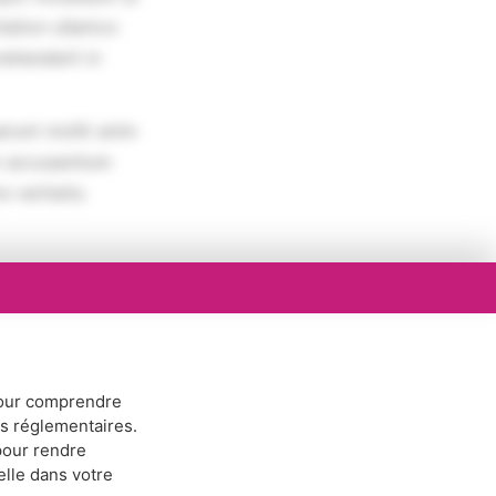
tation ullamco
rehenderit in
erunt mollit anim
em accusantium
 veritatis.
ur comprendre
ns réglementaires.
our rendre
elle dans votre