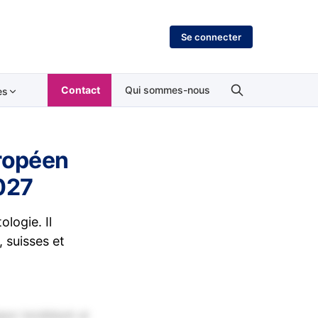
Se connecter
Contact
Qui sommes-nous
es
uropéen
027
logie. Il
, suisses et
por incididunt ut