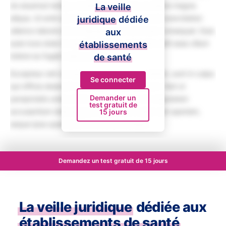
do eiusmod tempor incididunt ut labore et dolore magna
La veille
aliqua. Ut enim ad minim veniam, quis nostrud exercitation
juridique
dédiée
ullamco laboris nisi ut aliquip ex ea commodo consequat. Duis
aux
aute irure dolor in reprehenderit in voluptate velit esse cillum
établissements
dolore eu fugiat nulla pariatur.
de santé
Excepteur sint occaecat cupidatat non proident, sunt in culpa
Se connecter
qui officia deserunt mollit anim id est laborum. Sed ut
Demander un
perspiciatis unde omnis iste natus error sit voluptatem
test gratuit de
accusantium doloremque laudantium, totam rem aperiam,
15 jours
eaque ipsa quae ab illo inventore veritatis.
Demandez un test gratuit de 15 jours
La veille juridique
dédiée aux
établissements de santé