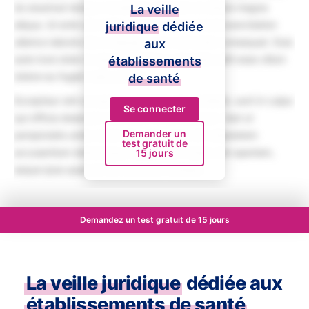
do eiusmod tempor incididunt ut labore et dolore magna
La veille
aliqua. Ut enim ad minim veniam, quis nostrud exercitation
juridique
dédiée
ullamco laboris nisi ut aliquip ex ea commodo consequat. Duis
aux
aute irure dolor in reprehenderit in voluptate velit esse cillum
établissements
dolore eu fugiat nulla pariatur.
de santé
Excepteur sint occaecat cupidatat non proident, sunt in culpa
Se connecter
qui officia deserunt mollit anim id est laborum. Sed ut
Demander un
perspiciatis unde omnis iste natus error sit voluptatem
test gratuit de
accusantium doloremque laudantium, totam rem aperiam,
15 jours
eaque ipsa quae ab illo inventore veritatis.
Demandez un test gratuit de 15 jours
La veille juridique
dédiée aux
établissements de santé