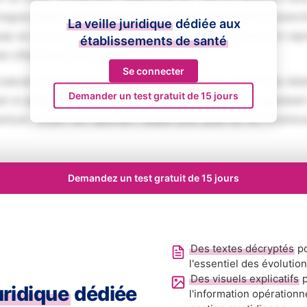
magna aliqua. Ut enim ad minim veniam, quis nostrud exerci
La veille juridique
dédiée aux
iquip ex ea commodo consequat. Duis aute irure dolor in rep
établissements de santé
se cillum dolore eu fugiat nulla pariatur.
Se connecter
aecat cupidatat non proident, sunt in culpa qui officia des
Demander un test gratuit de 15 jours
ed ut perspiciatis unde omnis iste natus error sit voluptat
tium, totam rem aperiam, eaque ipsa quae ab illo inventore
Demandez un test gratuit de 15 jours
Des textes décryptés
po
l'essentiel des évolutio
Des visuels explicatifs
p
juridique
dédiée
l'information opérationn