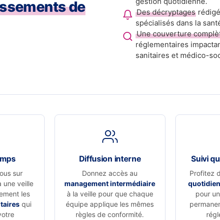
gestion quotidienne.
issements de
Des décryptages
rédigé
spécialisés dans la sant
Une couverture complè
réglementaires impactan
sanitaires et médico-soc
emps
Diffusion interne
Suivi qu
ous sur
Donnez accès au
Profitez 
à une veille
management intermédiaire
quotidie
vement les
à la veille pour que chaque
pour un 
taires
qui
équipe applique les mêmes
permanen
votre
règles de conformité.
régl