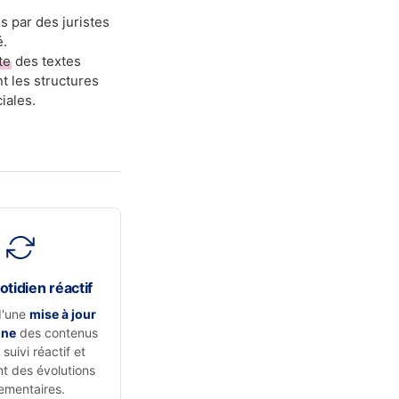
s par des juristes
é.
te
des textes
t les structures
iales.
otidien réactif
d'une
mise à jour
nne
des contenus
suivi réactif et
t des évolutions
ementaires.