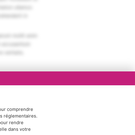
tation ullamco
rehenderit in
erunt mollit anim
em accusantium
 veritatis.
ur comprendre
ns réglementaires.
our rendre
elle dans votre