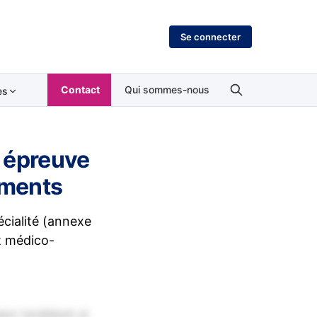
Se connecter
Contact
Qui sommes-nous
es
 épreuve
ements
écialité (annexe
et médico-
por incididunt ut