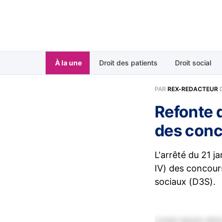
À la une
Droit des patients
Droit social
PAR
REX-REDACTEUR
Refonte 
des conc
L'arrêté du 21 j
IV) des concours
sociaux (D3S).
Lorem ipsum dolor