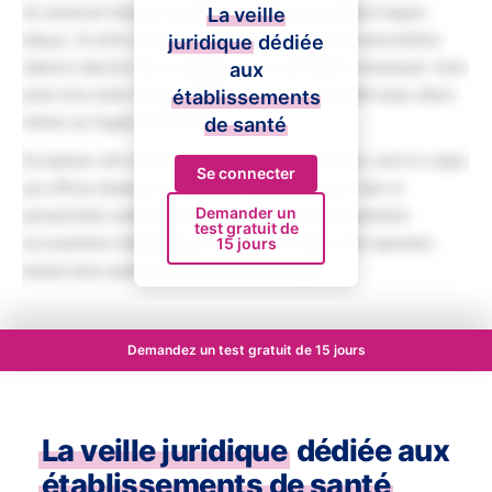
do eiusmod tempor incididunt ut labore et dolore magna
La veille
aliqua. Ut enim ad minim veniam, quis nostrud exercitation
juridique
dédiée
ullamco laboris nisi ut aliquip ex ea commodo consequat. Duis
aux
aute irure dolor in reprehenderit in voluptate velit esse cillum
établissements
dolore eu fugiat nulla pariatur.
de santé
Excepteur sint occaecat cupidatat non proident, sunt in culpa
Se connecter
qui officia deserunt mollit anim id est laborum. Sed ut
Demander un
perspiciatis unde omnis iste natus error sit voluptatem
test gratuit de
accusantium doloremque laudantium, totam rem aperiam,
15 jours
eaque ipsa quae ab illo inventore veritatis.
Demandez un test gratuit de 15 jours
La veille juridique
dédiée aux
établissements de santé