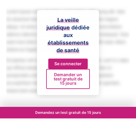
Lorem ipsum dolor sit amet, consectetur adipiscing elit. Sed
do eiusmod tempor incididunt ut labore et dolore magna
La veille
aliqua. Ut enim ad minim veniam, quis nostrud exercitation
juridique
dédiée
ullamco laboris nisi ut aliquip ex ea commodo consequat. Duis
aux
aute irure dolor in reprehenderit in voluptate velit esse cillum
établissements
dolore eu fugiat nulla pariatur.
de santé
Excepteur sint occaecat cupidatat non proident, sunt in culpa
Se connecter
qui officia deserunt mollit anim id est laborum. Sed ut
Demander un
perspiciatis unde omnis iste natus error sit voluptatem
test gratuit de
accusantium doloremque laudantium, totam rem aperiam,
15 jours
eaque ipsa quae ab illo inventore veritatis.
Demandez un test gratuit de 15 jours