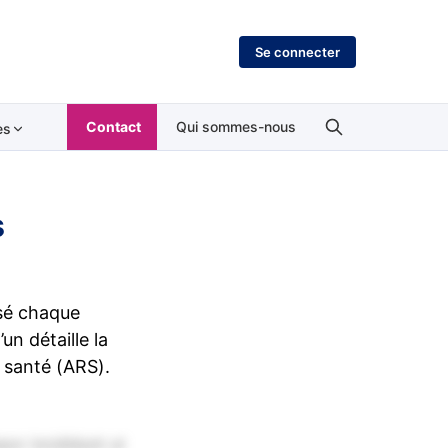
Se connecter
Contact
Qui sommes-nous
es
s
isé chaque
un détaille la
e santé (ARS).
por incididunt ut