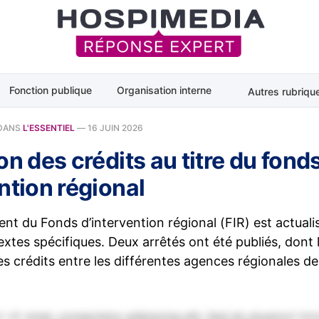
Fonction publique
Organisation interne
Autres rubriqu
DANS
L'ESSENTIEL
—
16 JUIN 2026
on des crédits au titre du fond
ntion régional
nt du Fonds d’intervention régional (FIR) est actual
xtes spécifiques. Deux arrêtés ont été publiés, dont l’
es crédits entre les différentes agences régionales d
 sit amet, consectetur adipiscing elit. Sed do eiusmod tem