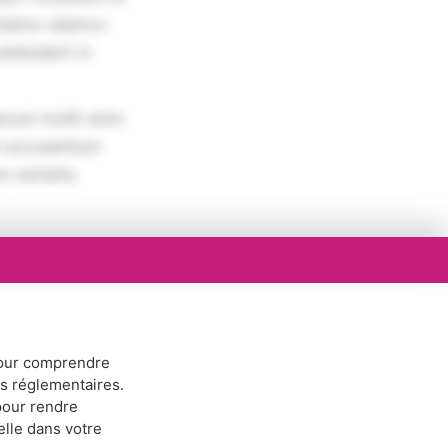
tation ullamco
rehenderit in
erunt mollit anim
em accusantium
 veritatis.
ur comprendre
ns réglementaires.
our rendre
elle dans votre