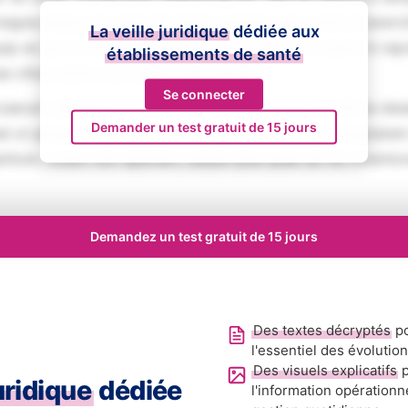
magna aliqua. Ut enim ad minim veniam, quis nostrud exerci
La veille juridique
dédiée aux
iquip ex ea commodo consequat. Duis aute irure dolor in rep
établissements de santé
se cillum dolore eu fugiat nulla pariatur.
Se connecter
aecat cupidatat non proident, sunt in culpa qui officia des
Demander un test gratuit de 15 jours
ed ut perspiciatis unde omnis iste natus error sit voluptat
tium, totam rem aperiam, eaque ipsa quae ab illo inventore
Demandez un test gratuit de 15 jours
Des textes décryptés
po
l'essentiel des évolutio
Des visuels explicatifs
p
juridique
dédiée
l'information opérationn