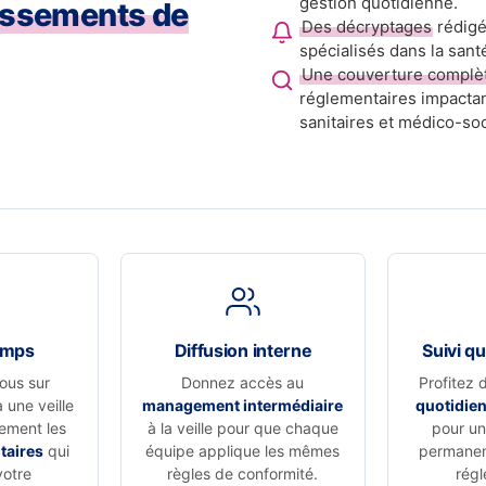
gestion quotidienne.
issements de
Des décryptages
rédigé
spécialisés dans la sant
Une couverture complè
réglementaires impactan
sanitaires et médico-soc
emps
Diffusion interne
Suivi qu
ous sur
Donnez accès au
Profitez 
à une veille
management intermédiaire
quotidie
vement les
à la veille pour que chaque
pour un 
taires
qui
équipe applique les mêmes
permanen
votre
règles de conformité.
régl