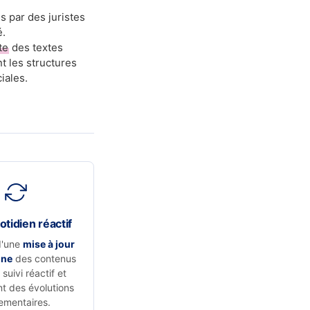
s par des juristes
é.
te
des textes
t les structures
iales.
otidien réactif
d'une
mise à jour
nne
des contenus
suivi réactif et
t des évolutions
ementaires.