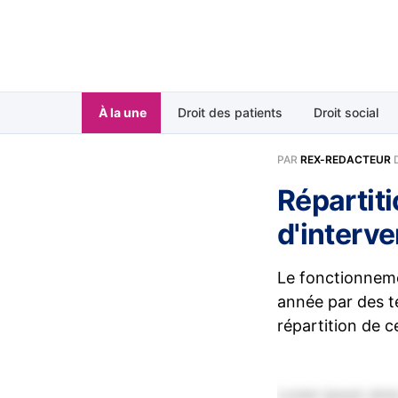
À la une
Droit des patients
Droit social
PAR
REX-REDACTEUR
Répartiti
d'interve
Le fonctionneme
année par des te
répartition de c
Lorem ipsum dolor