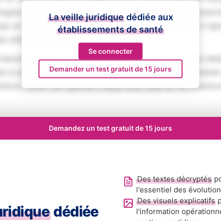
magna aliqua. Ut enim ad minim veniam, quis nostrud exerci
La veille juridique
dédiée aux
iquip ex ea commodo consequat. Duis aute irure dolor in rep
établissements de santé
se cillum dolore eu fugiat nulla pariatur.
Se connecter
aecat cupidatat non proident, sunt in culpa qui officia des
Demander un test gratuit de 15 jours
ed ut perspiciatis unde omnis iste natus error sit voluptat
tium, totam rem aperiam, eaque ipsa quae ab illo inventore
Demandez un test gratuit de 15 jours
Des textes décryptés
po
l'essentiel des évolutio
Des visuels explicatifs
p
juridique
dédiée
l'information opérationn