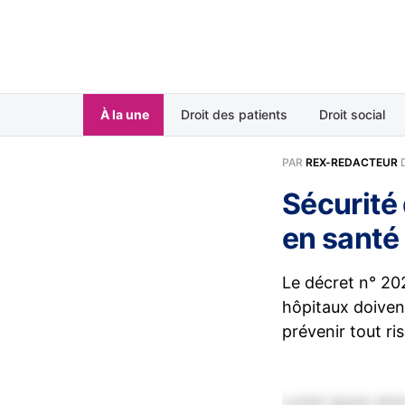
À la une
Droit des patients
Droit social
PAR
REX-REDACTEUR
Sécurité
en santé
Le décret n° 20
hôpitaux doivent
prévenir tout r
Lorem ipsum dolor