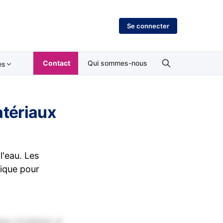
Se connecter
Contact
Qui sommes-nous
es
atériaux
l'eau. Les
nique pour
por incididunt ut