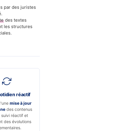
s par des juristes
é.
te
des textes
t les structures
iales.
otidien réactif
d'une
mise à jour
nne
des contenus
suivi réactif et
t des évolutions
ementaires.