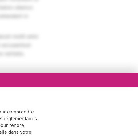
tation ullamco
rehenderit in
erunt mollit anim
em accusantium
 veritatis.
ur comprendre
ns réglementaires.
our rendre
elle dans votre