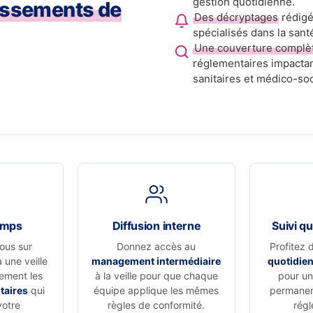
gestion quotidienne.
issements de
Des décryptages
rédigé
spécialisés dans la sant
Une couverture complè
réglementaires impactan
sanitaires et médico-soc
emps
Diffusion interne
Suivi qu
ous sur
Donnez accès au
Profitez 
à une veille
management intermédiaire
quotidie
vement les
à la veille pour que chaque
pour un 
taires
qui
équipe applique les mêmes
permanen
votre
règles de conformité.
régl