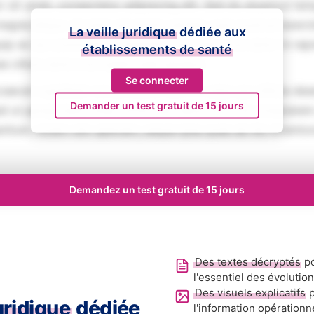
 sit amet, consectetur adipiscing elit. Sed do eiusmod tem
magna aliqua. Ut enim ad minim veniam, quis nostrud exerci
La veille juridique
dédiée aux
iquip ex ea commodo consequat. Duis aute irure dolor in rep
établissements de santé
se cillum dolore eu fugiat nulla pariatur.
Se connecter
aecat cupidatat non proident, sunt in culpa qui officia des
Demander un test gratuit de 15 jours
ed ut perspiciatis unde omnis iste natus error sit voluptat
tium, totam rem aperiam, eaque ipsa quae ab illo inventore
Demandez un test gratuit de 15 jours
Des textes décryptés
po
l'essentiel des évolutio
Des visuels explicatifs
p
juridique
dédiée
l'information opérationn