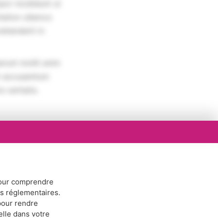
por incididunt ut
tation ullamco
rehenderit in
erunt mollit anim
em accusantium
 veritatis.
ur comprendre
ns réglementaires.
our rendre
elle dans votre