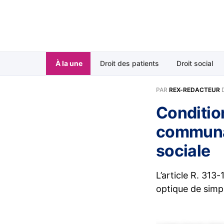
À la une
Droit des patients
Droit social
PAR
REX-REDACTEUR
Conditio
communa
sociale
L’article R. 313
optique de simpl