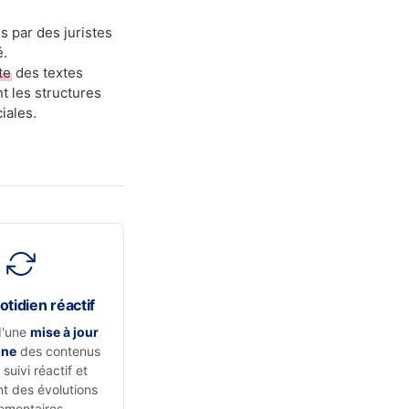
s par des juristes
é.
te
des textes
t les structures
iales.
otidien réactif
d'une
mise à jour
nne
des contenus
suivi réactif et
t des évolutions
ementaires.