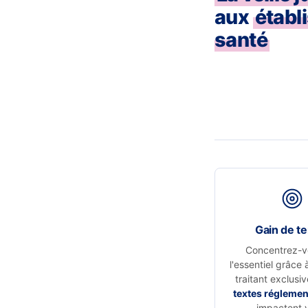
aux
établ
santé
Gain de t
Concentrez-v
l'essentiel grâce 
traitant exclusi
textes réglemen
impactent 