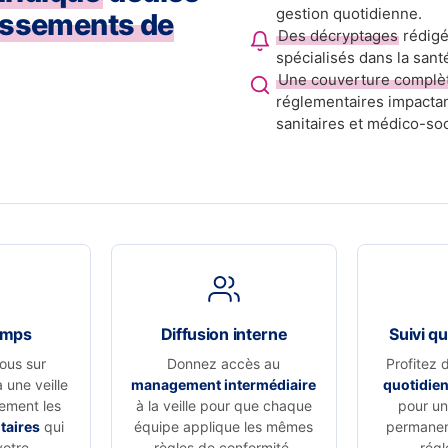
gestion quotidienne.
issements de
Des décryptages
rédigé
spécialisés dans la sant
Une couverture complè
réglementaires impactan
sanitaires et médico-soc
emps
Diffusion interne
Suivi qu
ous sur
Donnez accès au
Profitez 
à une veille
management intermédiaire
quotidie
vement les
à la veille pour que chaque
pour un 
taires
qui
équipe applique les mêmes
permanen
votre
règles de conformité.
régl