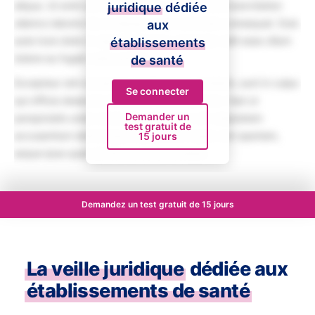
aliqua. Ut enim ad minim veniam, quis nostrud exercitation
juridique
dédiée
ullamco laboris nisi ut aliquip ex ea commodo consequat. Duis
aux
aute irure dolor in reprehenderit in voluptate velit esse cillum
établissements
dolore eu fugiat nulla pariatur.
de santé
Excepteur sint occaecat cupidatat non proident, sunt in culpa
Se connecter
qui officia deserunt mollit anim id est laborum. Sed ut
Demander un
perspiciatis unde omnis iste natus error sit voluptatem
test gratuit de
accusantium doloremque laudantium, totam rem aperiam,
15 jours
eaque ipsa quae ab illo inventore veritatis.
Demandez un test gratuit de 15 jours
La veille juridique
dédiée aux
établissements de santé