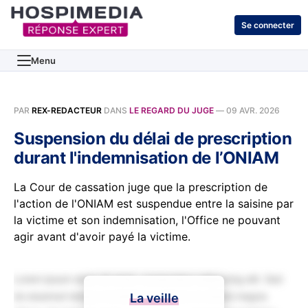
Se connecter
Menu
PAR
REX-REDACTEUR
DANS
LE REGARD DU JUGE
—
09 AVR. 2026
Suspension du délai de prescription
durant l'indemnisation de l’ONIAM
La Cour de cassation juge que la prescription de
l'action de l'ONIAM est suspendue entre la saisine par
la victime et son indemnisation, l'Office ne pouvant
agir avant d'avoir payé la victime.
Lorem ipsum dolor sit amet, consectetur adipiscing elit. Sed
do eiusmod tempor incididunt ut labore et dolore magna
La veille