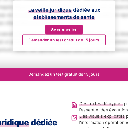
magna aliqua. Ut enim ad minim veniam, quis nostrud exerci
La veille juridique
dédiée aux
iquip ex ea commodo consequat. Duis aute irure dolor in rep
établissements de santé
se cillum dolore eu fugiat nulla pariatur.
Se connecter
aecat cupidatat non proident, sunt in culpa qui officia des
Demander un test gratuit de 15 jours
ed ut perspiciatis unde omnis iste natus error sit voluptat
tium, totam rem aperiam, eaque ipsa quae ab illo inventore
Demandez un test gratuit de 15 jours
Des textes décryptés
po
l'essentiel des évolutio
Des visuels explicatifs
p
juridique
dédiée
l'information opérationn