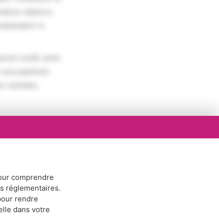
tation ullamco
rehenderit in
erunt mollit anim
em accusantium
 veritatis.
ur comprendre
ns réglementaires.
our rendre
elle dans votre