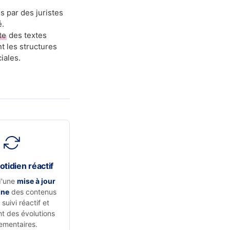
s par des juristes
é.
te
des textes
t les structures
iales.
otidien réactif
d'une
mise à jour
nne
des contenus
suivi réactif et
t des évolutions
ementaires.