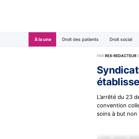
À la une
Droit des patients
Droit social
PAR
REX-REDACTEUR
Syndicat
établisse
L’arrêté du 23 d
convention coll
soins à but non 
Lorem ipsum dolor