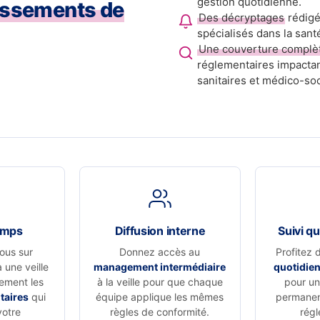
gestion quotidienne.
issements de
Des décryptages
rédigé
spécialisés dans la sant
Une couverture complè
réglementaires impactan
sanitaires et médico-soc
emps
Diffusion interne
Suivi qu
ous sur
Donnez accès au
Profitez 
à une veille
management intermédiaire
quotidie
vement les
à la veille pour que chaque
pour un 
taires
qui
équipe applique les mêmes
permanen
votre
règles de conformité.
régl