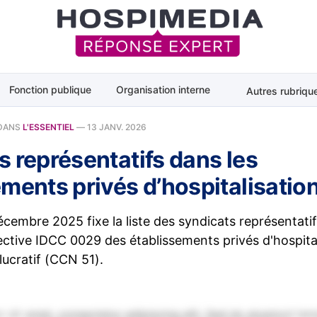
Fonction publique
Organisation interne
Autres rubriqu
DANS
L'ESSENTIEL
—
13 JANV. 2026
s représentatifs dans les
ments privés d’hospitalisatio
écembre 2025 fixe la liste des syndicats représentatif
ective IDCC 0029 des établissements privés d'hospital
lucratif (CCN 51).
 sit amet, consectetur adipiscing elit. Sed do eiusmod tem