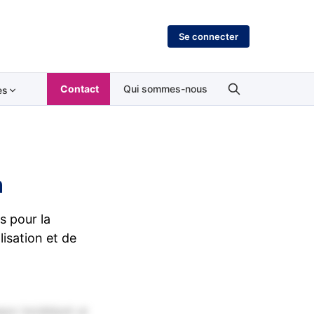
Se connecter
Contact
Qui sommes-nous
es
n
s pour la
isation et de
por incididunt ut