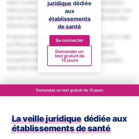
aliqua. Ut enim ad minim veniam, quis nostrud exercitation
juridique
dédiée
ullamco laboris nisi ut aliquip ex ea commodo consequat. Duis
aux
aute irure dolor in reprehenderit in voluptate velit esse cillum
établissements
dolore eu fugiat nulla pariatur.
de santé
Excepteur sint occaecat cupidatat non proident, sunt in culpa
Se connecter
qui officia deserunt mollit anim id est laborum. Sed ut
Demander un
perspiciatis unde omnis iste natus error sit voluptatem
test gratuit de
accusantium doloremque laudantium, totam rem aperiam,
15 jours
eaque ipsa quae ab illo inventore veritatis.
Demandez un test gratuit de 15 jours
La veille juridique
dédiée aux
établissements de santé