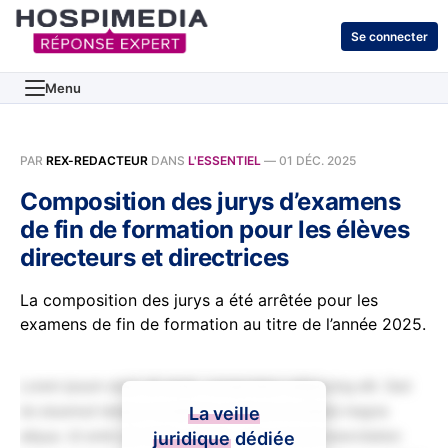
Se connecter
Menu
PAR
REX-REDACTEUR
DANS
L'ESSENTIEL
—
01 DÉC. 2025
Composition des jurys d’examens
de fin de formation pour les élèves
directeurs et directrices
La composition des jurys a été arrêtée pour les
examens de fin de formation au titre de l’année 2025.
Lorem ipsum dolor sit amet, consectetur adipiscing elit. Sed
do eiusmod tempor incididunt ut labore et dolore magna
La veille
aliqua. Ut enim ad minim veniam, quis nostrud exercitation
juridique
dédiée