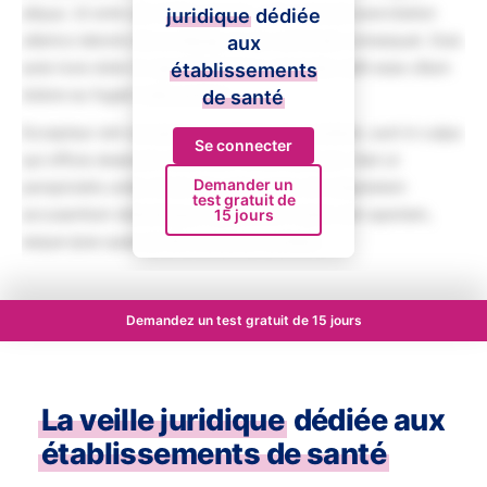
aliqua. Ut enim ad minim veniam, quis nostrud exercitation
juridique
dédiée
ullamco laboris nisi ut aliquip ex ea commodo consequat. Duis
aux
aute irure dolor in reprehenderit in voluptate velit esse cillum
établissements
dolore eu fugiat nulla pariatur.
de santé
Excepteur sint occaecat cupidatat non proident, sunt in culpa
Se connecter
qui officia deserunt mollit anim id est laborum. Sed ut
Demander un
perspiciatis unde omnis iste natus error sit voluptatem
test gratuit de
accusantium doloremque laudantium, totam rem aperiam,
15 jours
eaque ipsa quae ab illo inventore veritatis.
Demandez un test gratuit de 15 jours
La veille juridique
dédiée aux
établissements de santé