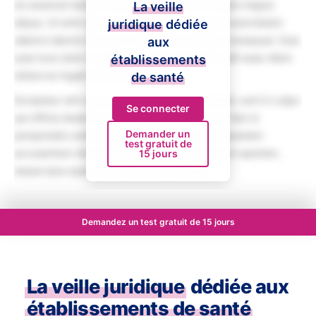
do eiusmod tempor incididunt ut labore et dolore magna
La veille
aliqua. Ut enim ad minim veniam, quis nostrud exercitation
juridique
dédiée
ullamco laboris nisi ut aliquip ex ea commodo consequat. Duis
aux
aute irure dolor in reprehenderit in voluptate velit esse cillum
établissements
dolore eu fugiat nulla pariatur.
de santé
Excepteur sint occaecat cupidatat non proident, sunt in culpa
Se connecter
qui officia deserunt mollit anim id est laborum. Sed ut
Demander un
perspiciatis unde omnis iste natus error sit voluptatem
test gratuit de
accusantium doloremque laudantium, totam rem aperiam,
15 jours
eaque ipsa quae ab illo inventore veritatis.
Demandez un test gratuit de 15 jours
La veille juridique
dédiée aux
établissements de santé