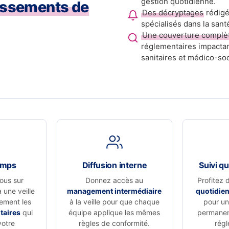
gestion quotidienne.
issements de
Des décryptages
rédigé
spécialisés dans la sant
Une couverture complè
réglementaires impactan
sanitaires et médico-soc
emps
Diffusion interne
Suivi qu
ous sur
Donnez accès au
Profitez 
à une veille
management intermédiaire
quotidie
vement les
à la veille pour que chaque
pour un 
taires
qui
équipe applique les mêmes
permanen
votre
règles de conformité.
régl