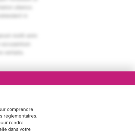
tation ullamco
rehenderit in
erunt mollit anim
em accusantium
 veritatis.
ur comprendre
ns réglementaires.
our rendre
elle dans votre