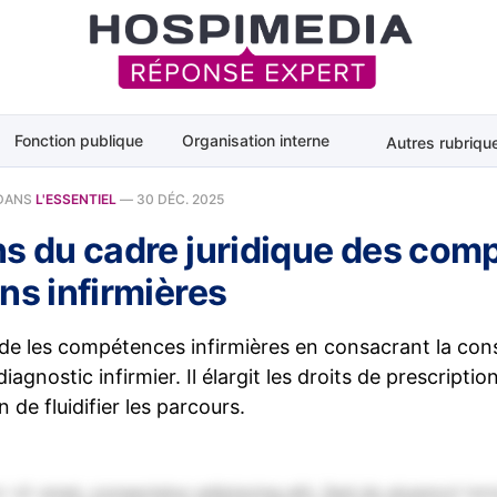
Fonction publique
Organisation interne
Autres rubriqu
DANS
L'ESSENTIEL
—
30 DÉC. 2025
ns du cadre juridique des co
ns infirmières
de les compétences infirmières en consacrant la cons
agnostic infirmier. Il élargit les droits de prescriptio
n de fluidifier les parcours.
 sit amet, consectetur adipiscing elit. Sed do eiusmod tem