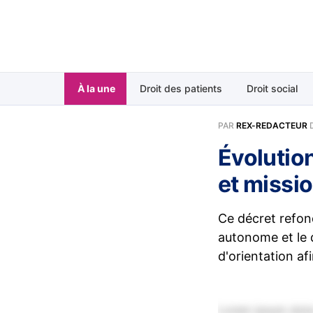
À la une
Droit des patients
Droit social
PAR
REX-REDACTEUR
Évolutio
et missio
Ce décret refon
autonome et le di
d'orientation afi
Lorem ipsum dolor