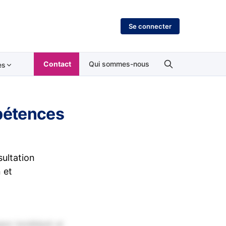
Se connecter
Contact
Qui sommes-nous
es
mpétences
ultation
n et
por incididunt ut