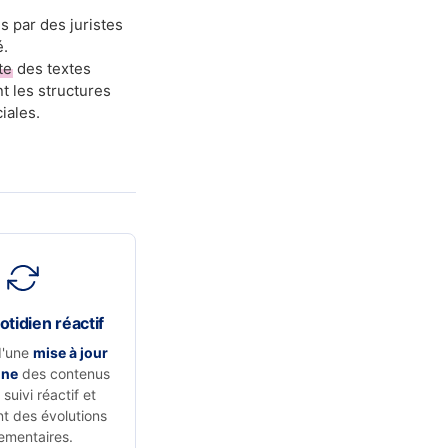
s par des juristes
é.
te
des textes
t les structures
iales.
otidien réactif
d'une
mise à jour
nne
des contenus
suivi réactif et
t des évolutions
ementaires.