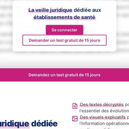
magna aliqua. Ut enim ad minim veniam, quis nostrud exerci
La veille juridique
dédiée aux
iquip ex ea commodo consequat. Duis aute irure dolor in rep
établissements de santé
se cillum dolore eu fugiat nulla pariatur.
Se connecter
aecat cupidatat non proident, sunt in culpa qui officia des
Demander un test gratuit de 15 jours
ed ut perspiciatis unde omnis iste natus error sit voluptat
tium, totam rem aperiam, eaque ipsa quae ab illo inventore
Demandez un test gratuit de 15 jours
Des textes décryptés
po
l'essentiel des évolutio
Des visuels explicatifs
p
juridique
dédiée
l'information opérationn