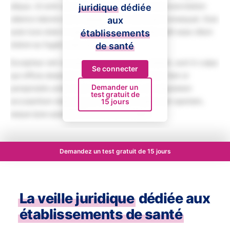
aliqua. Ut enim ad minim veniam, quis nostrud exercitation
juridique
dédiée
ullamco laboris nisi ut aliquip ex ea commodo consequat. Duis
aux
aute irure dolor in reprehenderit in voluptate velit esse cillum
établissements
dolore eu fugiat nulla pariatur.
de santé
Excepteur sint occaecat cupidatat non proident, sunt in culpa
Se connecter
qui officia deserunt mollit anim id est laborum. Sed ut
Demander un
perspiciatis unde omnis iste natus error sit voluptatem
test gratuit de
accusantium doloremque laudantium, totam rem aperiam,
15 jours
eaque ipsa quae ab illo inventore veritatis.
Demandez un test gratuit de 15 jours
La veille juridique
dédiée aux
établissements de santé