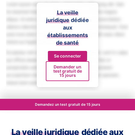
Lorem ipsum dolor sit amet, consectetur adipiscing elit. Sed
do eiusmod tempor incididunt ut labore et dolore magna
La veille
aliqua. Ut enim ad minim veniam, quis nostrud exercitation
juridique
dédiée
ullamco laboris nisi ut aliquip ex ea commodo consequat. Duis
aux
aute irure dolor in reprehenderit in voluptate velit esse cillum
établissements
dolore eu fugiat nulla pariatur.
de santé
Excepteur sint occaecat cupidatat non proident, sunt in culpa
Se connecter
qui officia deserunt mollit anim id est laborum. Sed ut
Demander un
perspiciatis unde omnis iste natus error sit voluptatem
test gratuit de
accusantium doloremque laudantium, totam rem aperiam,
15 jours
eaque ipsa quae ab illo inventore veritatis.
Demandez un test gratuit de 15 jours
La veille juridique
dédiée aux