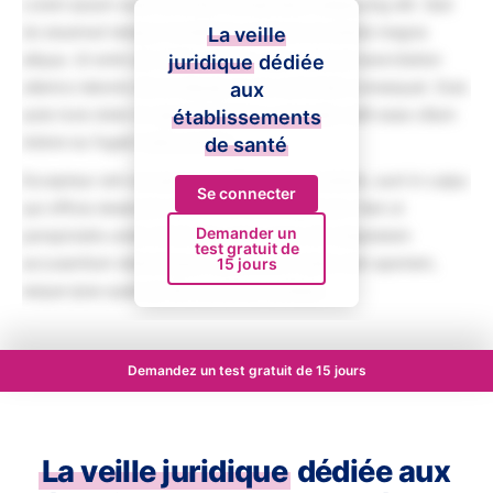
Lorem ipsum dolor sit amet, consectetur adipiscing elit. Sed
do eiusmod tempor incididunt ut labore et dolore magna
La veille
aliqua. Ut enim ad minim veniam, quis nostrud exercitation
juridique
dédiée
ullamco laboris nisi ut aliquip ex ea commodo consequat. Duis
aux
aute irure dolor in reprehenderit in voluptate velit esse cillum
établissements
dolore eu fugiat nulla pariatur.
de santé
Excepteur sint occaecat cupidatat non proident, sunt in culpa
Se connecter
qui officia deserunt mollit anim id est laborum. Sed ut
Demander un
perspiciatis unde omnis iste natus error sit voluptatem
test gratuit de
accusantium doloremque laudantium, totam rem aperiam,
15 jours
eaque ipsa quae ab illo inventore veritatis.
Demandez un test gratuit de 15 jours
La veille juridique
dédiée aux