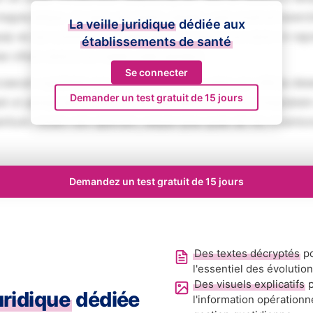
magna aliqua. Ut enim ad minim veniam, quis nostrud exerci
La veille juridique
dédiée aux
iquip ex ea commodo consequat. Duis aute irure dolor in rep
établissements de santé
se cillum dolore eu fugiat nulla pariatur.
Se connecter
aecat cupidatat non proident, sunt in culpa qui officia des
Demander un test gratuit de 15 jours
ed ut perspiciatis unde omnis iste natus error sit voluptat
tium, totam rem aperiam, eaque ipsa quae ab illo inventore
Demandez un test gratuit de 15 jours
Des textes décryptés
po
l'essentiel des évolutio
Des visuels explicatifs
p
juridique
dédiée
l'information opérationn