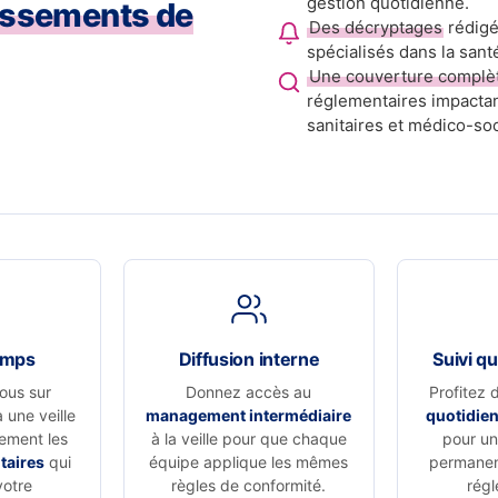
gestion quotidienne.
issements de
Des décryptages
rédigé
spécialisés dans la sant
Une couverture complè
réglementaires impactan
sanitaires et médico-soc
emps
Diffusion interne
Suivi qu
ous sur
Donnez accès au
Profitez 
à une veille
management intermédiaire
quotidie
vement les
à la veille pour que chaque
pour un 
taires
qui
équipe applique les mêmes
permanen
votre
règles de conformité.
régl