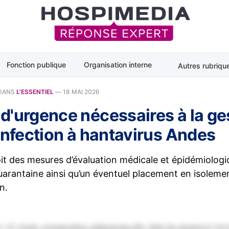
Fonction publique
Organisation interne
Autres rubriqu
DANS
L'ESSENTIEL
—
18 MAI 2026
d'urgence nécessaires à la ge
infection à hantavirus Andes
it des mesures d’évaluation médicale et épidémiologi
arantaine ainsi qu’un éventuel placement en isolemen
n.
 sit amet, consectetur adipiscing elit. Sed do eiusmod tem