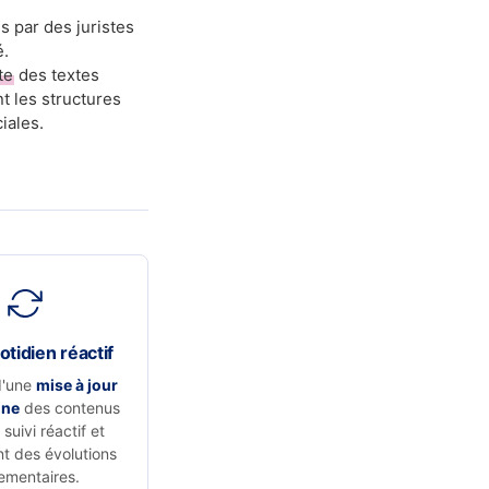
s par des juristes
é.
te
des textes
t les structures
iales.
otidien réactif
d'une
mise à jour
nne
des contenus
suivi réactif et
t des évolutions
ementaires.