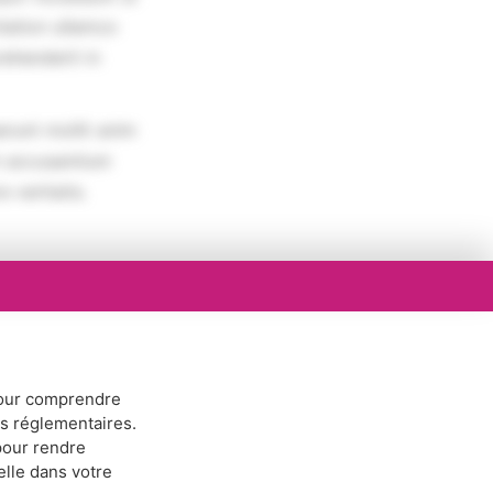
tation ullamco
rehenderit in
erunt mollit anim
em accusantium
 veritatis.
ur comprendre
ns réglementaires.
our rendre
elle dans votre