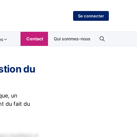
Se connecter
Contact
Qui sommes-nous
es
stion du
que, un
t du fait du
por incididunt ut