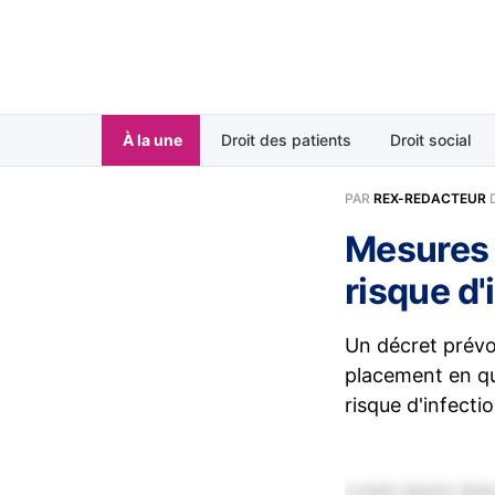
À la une
Droit des patients
Droit social
PAR
REX-REDACTEUR
Mesures 
risque d'
Un décret prévo
placement en qu
risque d'infectio
Lorem ipsum dolor