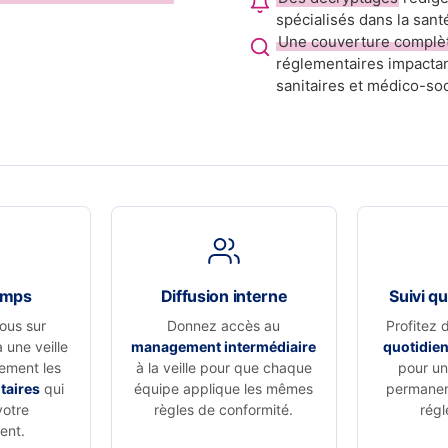
spécialisés dans la sant
Une couverture complè
réglementaires impactan
sanitaires et médico-soc
emps
Diffusion interne
Suivi qu
ous sur
Donnez accès au
Profitez 
à une veille
management intermédiaire
quotidie
vement les
à la veille pour que chaque
pour un 
taires
qui
équipe applique les mêmes
permanen
votre
règles de conformité.
régl
ent.