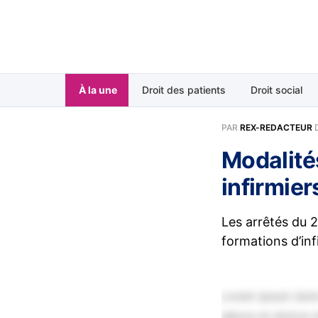
À la une
Droit des patients
Droit social
PAR
REX-REDACTEUR
Modalité
infirmier
Les arrêtés du 2
formations d’inf
Lorem ipsum dolor
labore et dolore 