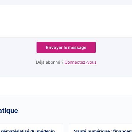
Envoyer le message
Déjà abonné ?
Connectez-vous
atique
 dématérialisé du médecin
Santé numérique : finance