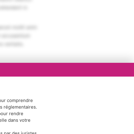
rehenderit in
erunt mollit anim
em accusantium
 veritatis.
ur comprendre
ns réglementaires.
our rendre
elle dans votre
s par des juristes