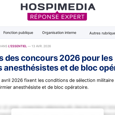
Fonction publique
Organisation interne
Autres rubriqu
DANS
L'ESSENTIEL
—
13 AVR. 2026
s des concours 2026 pour les
s anesthésistes et de bloc opé
 avril 2026 fixent les conditions de sélection militaire
irmier anesthésiste et de bloc opératoire.
 sit amet, consectetur adipiscing elit. Sed do eiusmod tem
magna aliqua. Ut enim ad minim veniam, quis nostrud exerci