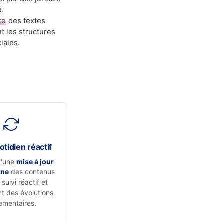
é.
te
des textes
t les structures
iales.
otidien réactif
d'une
mise à jour
nne
des contenus
suivi réactif et
t des évolutions
ementaires.