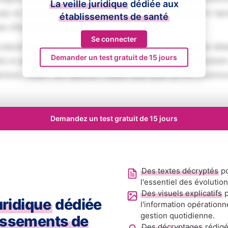
La veille juridique
dédiée aux
iquip ex ea commodo consequat. Duis aute irure dolor in rep
établissements de santé
se cillum dolore eu fugiat nulla pariatur.
Se connecter
aecat cupidatat non proident, sunt in culpa qui officia des
Demander un test gratuit de 15 jours
ed ut perspiciatis unde omnis iste natus error sit voluptat
tium, totam rem aperiam, eaque ipsa quae ab illo inventore
Demandez un test gratuit de 15 jours
Des textes décryptés
po
l'essentiel des évolutio
Des visuels explicatifs
p
juridique
dédiée
l'information opérationn
gestion quotidienne.
issements de
Des décryptages
rédigé