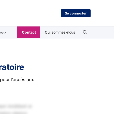
Se connecter
Contact
Qui sommes-nous
es
ratoire
 pour l’accès aux
por incididunt ut
tation ullamco