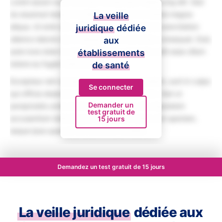
Lorem ipsum dolor sit amet, consectetur adipiscing elit. Sed
do eiusmod tempor incididunt ut labore et dolore magna
La veille
aliqua. Ut enim ad minim veniam, quis nostrud exercitation
juridique
dédiée
ullamco laboris nisi ut aliquip ex ea commodo consequat. Duis
aux
aute irure dolor in reprehenderit in voluptate velit esse cillum
établissements
dolore eu fugiat nulla pariatur.
de santé
Excepteur sint occaecat cupidatat non proident, sunt in culpa
Se connecter
qui officia deserunt mollit anim id est laborum. Sed ut
Demander un
perspiciatis unde omnis iste natus error sit voluptatem
test gratuit de
accusantium doloremque laudantium, totam rem aperiam,
15 jours
eaque ipsa quae ab illo inventore veritatis.
Demandez un test gratuit de 15 jours
La veille juridique
dédiée aux