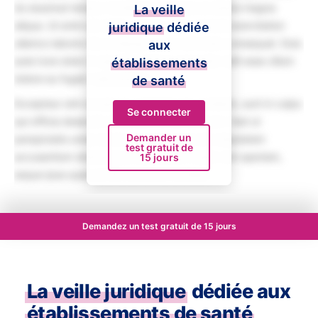
do eiusmod tempor incididunt ut labore et dolore magna
La veille
aliqua. Ut enim ad minim veniam, quis nostrud exercitation
juridique
dédiée
ullamco laboris nisi ut aliquip ex ea commodo consequat. Duis
aux
aute irure dolor in reprehenderit in voluptate velit esse cillum
établissements
dolore eu fugiat nulla pariatur.
de santé
Excepteur sint occaecat cupidatat non proident, sunt in culpa
Se connecter
qui officia deserunt mollit anim id est laborum. Sed ut
Demander un
perspiciatis unde omnis iste natus error sit voluptatem
test gratuit de
accusantium doloremque laudantium, totam rem aperiam,
15 jours
eaque ipsa quae ab illo inventore veritatis.
Demandez un test gratuit de 15 jours
La veille juridique
dédiée aux
établissements de santé