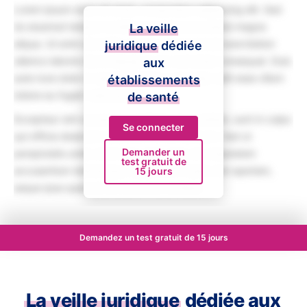
Lorem ipsum dolor sit amet, consectetur adipiscing elit. Sed
do eiusmod tempor incididunt ut labore et dolore magna
La veille
aliqua. Ut enim ad minim veniam, quis nostrud exercitation
juridique
dédiée
ullamco laboris nisi ut aliquip ex ea commodo consequat. Duis
aux
aute irure dolor in reprehenderit in voluptate velit esse cillum
établissements
dolore eu fugiat nulla pariatur.
de santé
Excepteur sint occaecat cupidatat non proident, sunt in culpa
Se connecter
qui officia deserunt mollit anim id est laborum. Sed ut
Demander un
perspiciatis unde omnis iste natus error sit voluptatem
test gratuit de
accusantium doloremque laudantium, totam rem aperiam,
15 jours
eaque ipsa quae ab illo inventore veritatis.
Demandez un test gratuit de 15 jours
La veille juridique
dédiée aux