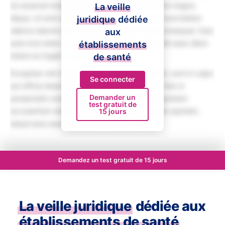
do eiusmod tempor incididunt ut labore et dolore magna
La veille
aliqua. Ut enim ad minim veniam, quis nostrud exercitation
juridique
dédiée
ullamco laboris nisi ut aliquip ex ea commodo consequat. Duis
aux
aute irure dolor in reprehenderit in voluptate velit esse cillum
établissements
dolore eu fugiat nulla pariatur.
de santé
Excepteur sint occaecat cupidatat non proident, sunt in culpa
Se connecter
qui officia deserunt mollit anim id est laborum. Sed ut
Demander un
perspiciatis unde omnis iste natus error sit voluptatem
test gratuit de
accusantium doloremque laudantium, totam rem aperiam,
15 jours
eaque ipsa quae ab illo inventore veritatis.
Demandez un test gratuit de 15 jours
La veille juridique
dédiée aux
établissements de santé