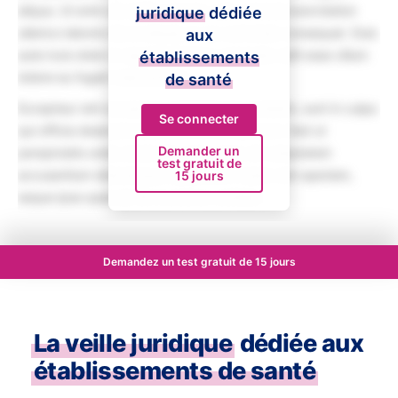
aliqua. Ut enim ad minim veniam, quis nostrud exercitation
juridique
dédiée
ullamco laboris nisi ut aliquip ex ea commodo consequat. Duis
aux
aute irure dolor in reprehenderit in voluptate velit esse cillum
établissements
dolore eu fugiat nulla pariatur.
de santé
Excepteur sint occaecat cupidatat non proident, sunt in culpa
Se connecter
qui officia deserunt mollit anim id est laborum. Sed ut
Demander un
perspiciatis unde omnis iste natus error sit voluptatem
test gratuit de
accusantium doloremque laudantium, totam rem aperiam,
15 jours
eaque ipsa quae ab illo inventore veritatis.
Demandez un test gratuit de 15 jours
La veille juridique
dédiée aux
établissements de santé