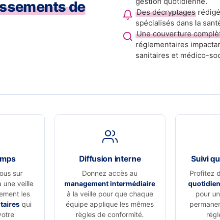
gestion quotidienne.
issements de
Des décryptages
rédigé
spécialisés dans la sant
Une couverture complè
réglementaires impactan
sanitaires et médico-soc
emps
Diffusion interne
Suivi qu
ous sur
Donnez accès au
Profitez 
à une veille
management intermédiaire
quotidie
vement les
à la veille pour que chaque
pour un 
taires
qui
équipe applique les mêmes
permanen
votre
règles de conformité.
régl