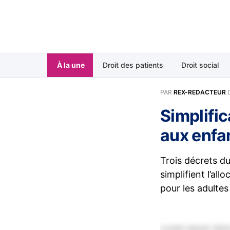
À la une
Droit des patients
Droit social
PAR
REX-REDACTEUR
Simplific
aux enfa
Trois décrets d
simplifient l’al
pour les adultes
Lorem ipsum dolor