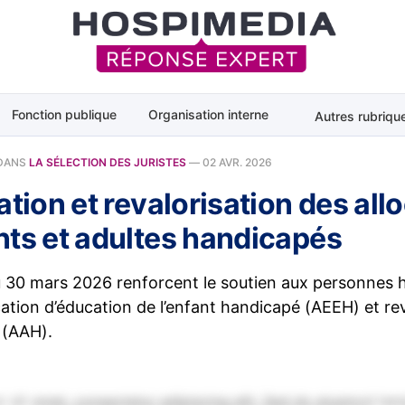
Fonction publique
Organisation interne
Autres rubriqu
DANS
LA SÉLECTION DES JURISTES
—
02 AVR. 2026
ation et revalorisation des all
nts et adultes handicapés
u 30 mars 2026 renforcent le soutien aux personnes h
location d’éducation de l’enfant handicapé (AEEH) et rev
 (AAH).
 sit amet, consectetur adipiscing elit. Sed do eiusmod tem