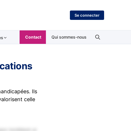
Se connecter
Contact
Qui sommes-nous
es
ocations
andicapées. Ils
alorisent celle
por incididunt ut