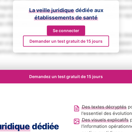
magna aliqua. Ut enim ad minim veniam, quis nostrud exerci
La veille juridique
dédiée aux
iquip ex ea commodo consequat. Duis aute irure dolor in rep
établissements de santé
se cillum dolore eu fugiat nulla pariatur.
Se connecter
aecat cupidatat non proident, sunt in culpa qui officia des
Demander un test gratuit de 15 jours
ed ut perspiciatis unde omnis iste natus error sit voluptat
tium, totam rem aperiam, eaque ipsa quae ab illo inventore
Demandez un test gratuit de 15 jours
Des textes décryptés
po
l'essentiel des évolutio
Des visuels explicatifs
p
juridique
dédiée
l'information opérationn