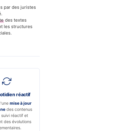
s par des juristes
é.
te
des textes
t les structures
iales.
otidien réactif
d'une
mise à jour
nne
des contenus
suivi réactif et
t des évolutions
ementaires.