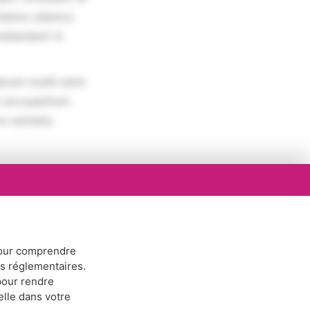
tation ullamco
rehenderit in
erunt mollit anim
em accusantium
 veritatis.
ur comprendre
ns réglementaires.
our rendre
elle dans votre