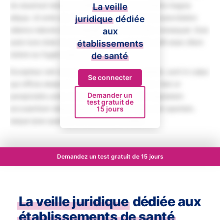
do eiusmod tempor incididunt ut labore et dolore magna
La veille
aliqua. Ut enim ad minim veniam, quis nostrud exercitation
juridique
dédiée
ullamco laboris nisi ut aliquip ex ea commodo consequat. Duis
aux
aute irure dolor in reprehenderit in voluptate velit esse cillum
établissements
dolore eu fugiat nulla pariatur.
de santé
Excepteur sint occaecat cupidatat non proident, sunt in culpa
Se connecter
qui officia deserunt mollit anim id est laborum. Sed ut
Demander un
perspiciatis unde omnis iste natus error sit voluptatem
test gratuit de
accusantium doloremque laudantium, totam rem aperiam,
15 jours
eaque ipsa quae ab illo inventore veritatis.
Demandez un test gratuit de 15 jours
La veille juridique
dédiée aux
établissements de santé