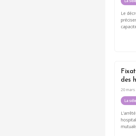
La sél
Le décr
précise
capacité
Fixa
des h
20 mars
La sél
L’arrêt
hospita
mutuali