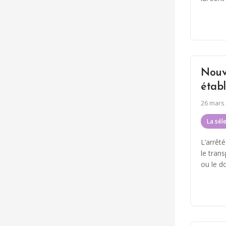
Nouve
étab
26 mars
La sél
L’arrêté
le tran
ou le do