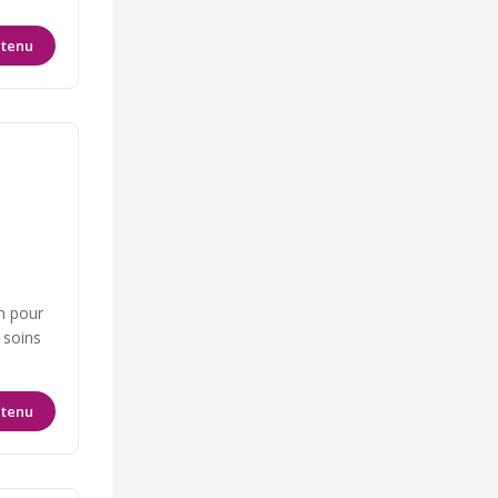
ntenu
on pour
 soins
ntenu