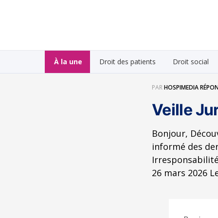
À la une
Droit des patients
Droit social
PAR
HOSPIMEDIA RÉPON
Veille J
Bonjour, Découv
informé des der
Irresponsabilit
26 mars 2026 Le