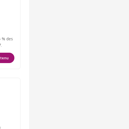
5 % des
.
ntenu
a