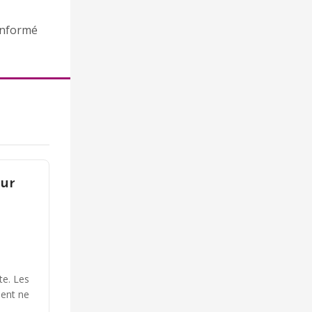
 informé
sur
te. Les
ment ne