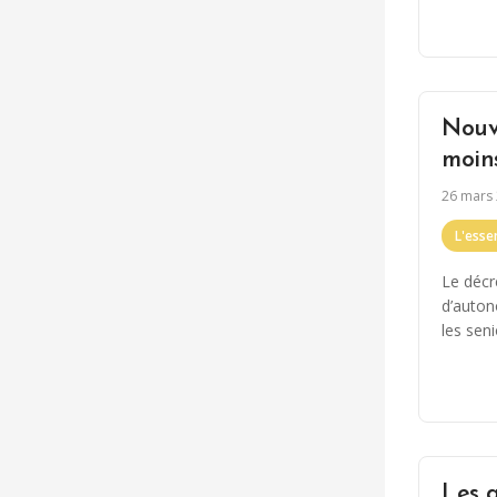
Nouv
moin
26 mars
L'essen
Le décr
d’auton
les sen
Les a