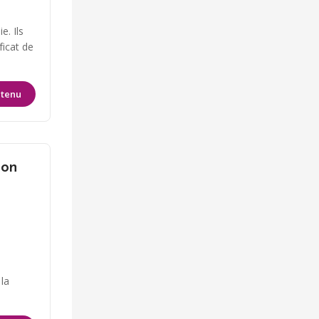
e. Ils
ficat de
ntenu
ion
 la