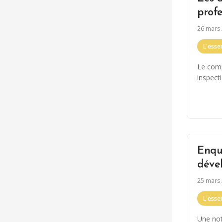
prof
26 mars
L'essen
Le comp
inspect
Enquê
déve
25 mars
L'essen
Une not