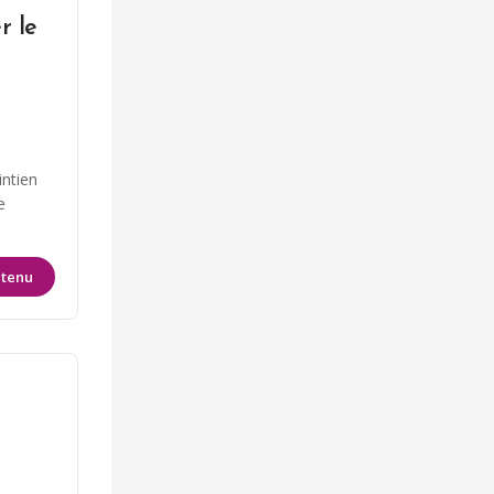
r le
intien
e
ntenu