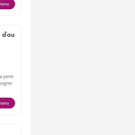
ntenu
 d’au
a perte
mpagner
ntenu