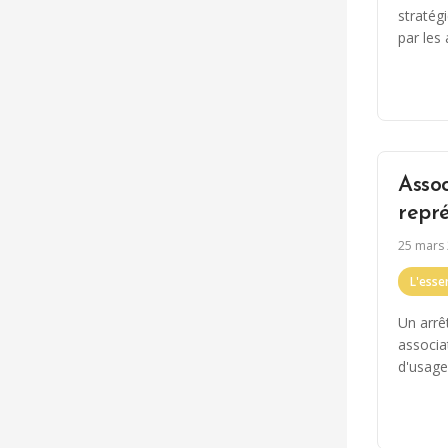
stratég
par les
Assoc
repr
25 mars
L'essen
Un arrêt
associa
d'usage