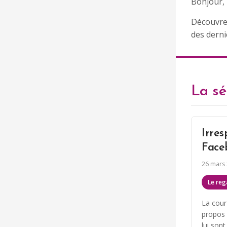
Bonjour,
Découvrez
des derni
La sé
Irres
Face
26 mars
Le reg
La cour
propos 
lui son