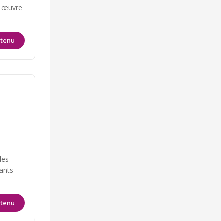
n œuvre
ntenu
des
tants
ntenu