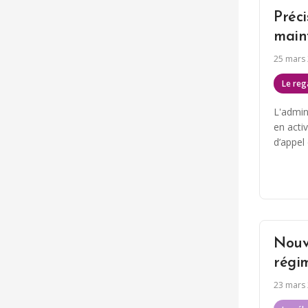
Préci
maint
25 mars
Le reg
L'admin
en activ
d’appel 
Nouve
régi
23 mars